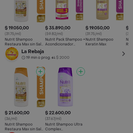
$ 19.050,00
$ 35.890,00
$ 19.050,00
$ 1
(31.75/ml)
(59.82/ml)
(31.75/ml)
(31.
Nutrit Shampoo
Nutrit Pack Shampoo +
Nutrit Shampoo
Nut
Restaura Max sin Sal
Acondicionador
Keratin Max
Rep
Ultra
Keratinmax
Ace
La Rebaja
Vit
19 min o prog.
$ 2000
•
$ 21.600,00
$ 22.600,00
(36/ml)
(37.67/ml)
Nutrit Shampoo
Nutrit Shampoo Ultra
Restaura Max sin Sal
Complex