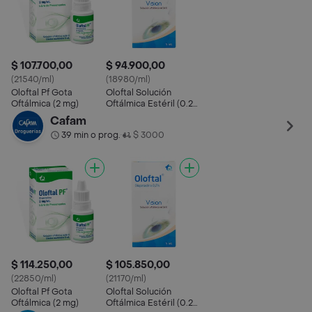
$ 107.700,00
$ 94.900,00
(21540/ml)
(18980/ml)
Oloftal Pf Gota
Oloftal Solución
Oftálmica (2 mg)
Oftálmica Estéril (0.2
%)
Cafam
39 min o prog.
$ 3000
•
$ 114.250,00
$ 105.850,00
(22850/ml)
(21170/ml)
Oloftal Pf Gota
Oloftal Solución
Oftálmica (2 mg)
Oftálmica Estéril (0.2