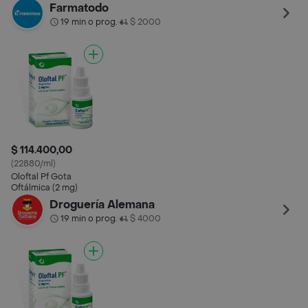
%)
Farmatodo
19 min o prog.
$ 2000
•
$ 114.400,00
(22880/ml)
Oloftal Pf Gota
Oftálmica (2 mg)
Droguería Alemana
19 min o prog.
$ 4000
•