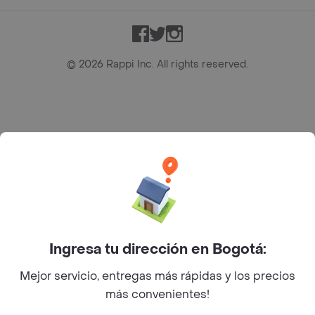
Facebook
Twitter
Instagram
©
2026
Rappi Inc. All rights reserved.
Rappi S.A.S. --- NIT 900.843.898-9 --- Calle 63 # 16A-02
Bogotá D.C. --- notificacionesrappi@rappi.com
Ingresa tu dirección en Bogotá:
Mejor servicio, entregas más rápidas y los precios
más convenientes!