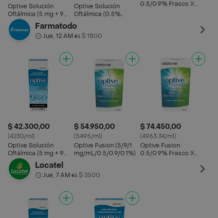
0.5/0.9% Frasco X
Optive Solución
Optive Solución
15Ml Abbvie
Oftálmica (5 mg + 9
Oftálmica (0.5%
mL)
/0.9%)
Farmatodo
Jue, 12 AM
$ 1800
•
$ 42.300,00
$ 54.950,00
$ 74.450,00
(4230/ml)
(5495/ml)
(4963.34/ml)
Optive Solución
Optive Fusion (5/9/1
Optive Fusion
Oftálmica (5 mg + 9
mg/mL/0.5/0.9/0.1%)
0.5/0.9% Frasco X
mL)
15Ml Abbvie
Locatel
Jue, 7 AM
$ 3500
•