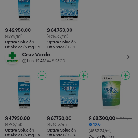
$ 42.950,00
$ 64.750,00
(4295/ml)
(4316.67/ml)
Optive Solución
Optive Solución
Oftálmica (5 mg + 9
Oftálmica (0.5%
mL)
/0.9%)
Cruz Verde
Lun, 12 AM
$ 2500
•
$ 47.950,00
$ 67.750,00
$ 68.300,00
$ 78.450,00
(4795/ml)
(4516.67/ml)
13%
Optive Solución
Optive Solución
(4553.34/ml)
Oftálmica (5 mg + 9
Oftálmica (0.5%
Optive Fusion