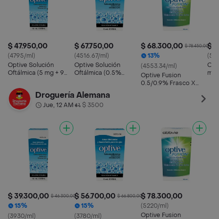
$ 47.950,00
$ 67.750,00
$ 68.300,00
$ 5
$ 78.450,00
(4795/ml)
(4516.67/ml)
13%
(57
Optive Solución
Optive Solución
Opti
(4553.34/ml)
Oftálmica (5 mg + 9
Oftálmica (0.5%
mg/
Optive Fusion
mL)
/0.9%)
0.5/0.9% Frasco X
15Ml Abbvie
Droguería Alemana
Jue, 12 AM
$ 3500
•
$ 39.300,00
$ 56.700,00
$ 78.300,00
$ 46.300,00
$ 66.800,00
15%
15%
(5220/ml)
Optive Fusion
(3930/ml)
(3780/ml)