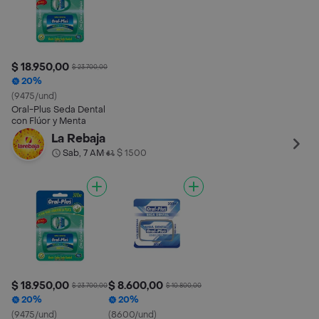
$ 18.950,00
$ 23.700,00
20%
(9475/und)
Oral-Plus Seda Dental
con Flúor y Menta
La Rebaja
Sab, 7 AM
$ 1500
•
$ 18.950,00
$ 8.600,00
$ 23.700,00
$ 10.800,00
20%
20%
(9475/und)
(8600/und)