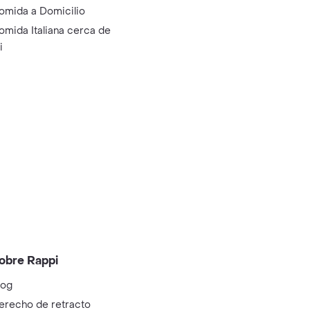
omida a Domicilio
omida Italiana cerca de
i
obre Rappi
log
erecho de retracto