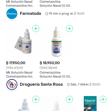
Mk Solución Nasal
Oximetazolina
Oximetazolina Hci
Solución Nasal (0.05
(0.05 %) 15 mL
%)
Farmatodo
19 min o prog.
$ 1500
•
$ 17.950,00
$ 18.950,00
(1196.67/ml)
(1263.34/ml)
Mk Solución Nasal
Oximetazolina
Oximetazolina Hci
Solución Nasal (0.05
(0.05 %) 15 mL
%)
Droguería Santa Rosa
Sab, 7 AM
$ 3500
•