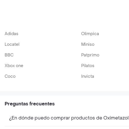
(0.05 %) 15 mL
(0.025 %)
en Gotas Contiene 15
mL
Adidas
Olimpica
Locatel
Miniso
BBC
Patprimo
Xbox one
Pilatos
Coco
Invicta
Preguntas frecuentes
¿En dónde puedo comprar productos de Oximetazol