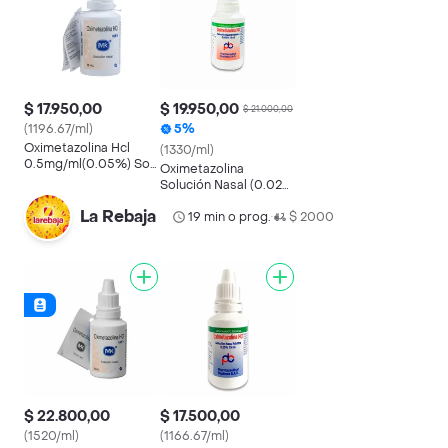
$ 17.950,00
$ 19.950,00
$ 21.000,00
(1196.67/ml)
5%
Oximetazolina Hcl
(1330/ml)
0.5mg/ml(0.05%) Sol
Oximetazolina
Nas Frasco X 15ml Mk
Solución Nasal (0.025
%)
La Rebaja
19 min o prog.
$ 2000
•
$ 22.800,00
$ 17.500,00
(1520/ml)
(1166.67/ml)