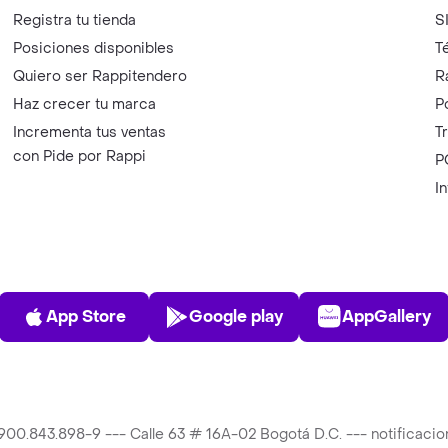
Registra tu tienda
S
Posiciones disponibles
T
Quiero ser Rappitendero
R
Haz crecer tu marca
P
Incrementa tus ventas
T
con Pide por Rappi
P
I
App Store
Play Store
AppGalle
App Store
Google play
AppGallery
T 900.843.898-9 --- Calle 63 # 16A-02 Bogotá D.C. --- notificac