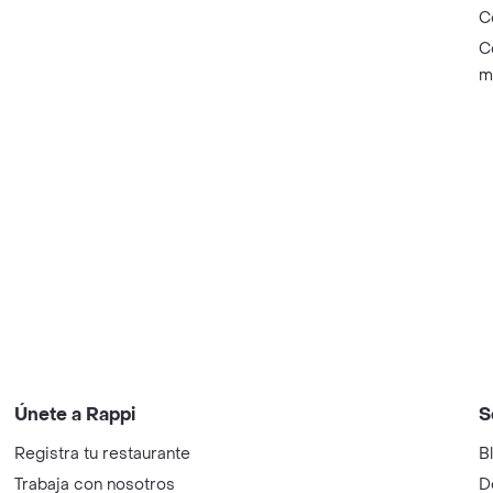
C
C
m
Únete a Rappi
S
Registra tu restaurante
B
Trabaja con nosotros
D