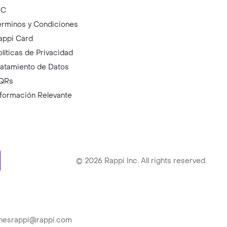
IC
érminos y Condiciones
appi Card
olíticas de Privacidad
ratamiento de Datos
QRs
nformación Relevante
ry
©
2026
Rappi Inc. All rights reserved.
ionesrappi@rappi.com