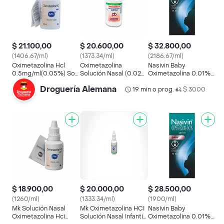
$ 21.100,00
$ 20.600,00
$ 32.800,00
(1406.67/ml)
(1373.34/ml)
(2186.67/ml)
Oximetazolina Hcl
Oximetazolina
Nasivin Baby
0.5mg/ml(0.05%) Sol
Solución Nasal (0.025
Oximetazolina 0.01%
Nas Frasco X 15ml Mk
%)
en Gotas Contiene 15
Droguería Alemana
19 min o prog.
mL
$ 3000
•
$ 18.900,00
$ 20.000,00
$ 28.500,00
(1260/ml)
(1333.34/ml)
(1900/ml)
Mk Solución Nasal
Mk Oximetazolina HCI
Nasivin Baby
Oximetazolina Hci
Solución Nasal Infantil
Oximetazolina 0.01%