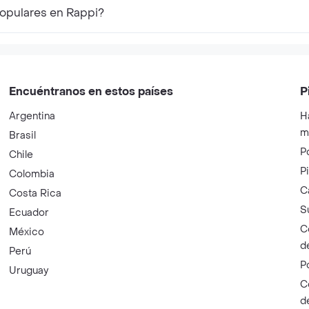
populares en Rappi?
Encuéntranos en estos países
P
Argentina
H
m
Brasil
P
Chile
P
Colombia
C
Costa Rica
S
Ecuador
C
México
d
Perú
P
Uruguay
C
d