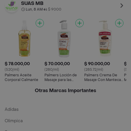
Estrías
SUAS MB
Lun, 8 AM
$ 9000
•
$ 78.000,00
$ 70.000,00
$ 90.000,00
$ 7
(520/ml)
(280/ml)
(285.72/ml)
(56
Palmers Aceite
Palmers Loción de
Palmers Crema De
Pal
Corporal Calmante
Masaje para las
Masaje Con Manteca
Mas
Estrías
De Cacao Para Estrías
315ml
Otras Marcas Importantes
Adidas
Olimpica