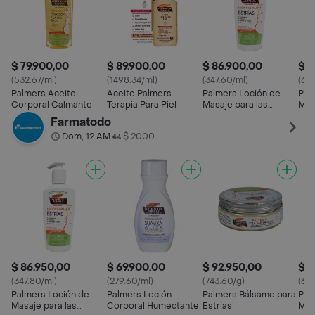
$ 79.900,00
$ 89.900,00
$ 86.900,00
$ 7
(532.67/ml)
(1498.34/ml)
(347.60/ml)
(63
Palmers Aceite
Aceite Palmers
Palmers Loción de
Pal
Corporal Calmante
Terapia Para Piel
Masaje para las
Mas
Estrías
Farmatodo
Dom, 12 AM
$ 2000
•
$ 86.950,00
$ 69.900,00
$ 92.950,00
$ 7
(347.80/ml)
(279.60/ml)
(743.60/g)
(63
Palmers Loción de
Palmers Loción
Palmers Bálsamo para
Pal
Masaje para las
Corporal Humectante
Estrías
Mas