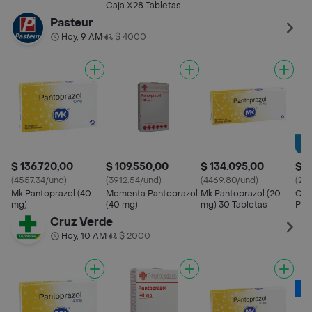
Entérica (20 mg)
Caja X28 Tabletas
Pasteur
Hoy, 9 AM
$ 4000
•
$ 136.720,00
$ 109.550,00
$ 134.095,00
$ 8
(4557.34/und)
(3912.54/und)
(4469.80/und)
(282
Mk Pantoprazol (40
Momenta Pantoprazol
Mk Pantoprazol (20
Col
mg)
(40 mg)
mg) 30 Tabletas
Pan
Cruz Verde
Hoy, 10 AM
$ 2000
•