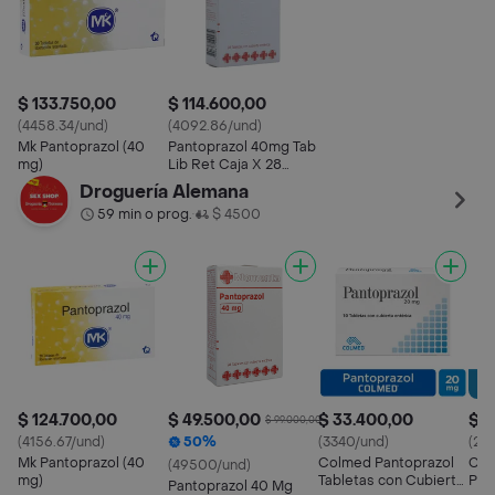
$ 133.750,00
$ 114.600,00
(4458.34/und)
(4092.86/und)
Mk Pantoprazol (40
Pantoprazol 40mg Tab
mg)
Lib Ret Caja X 28
Momenta
Droguería Alemana
59 min o prog.
$ 4500
•
$ 124.700,00
$ 49.500,00
$ 33.400,00
$ 8
$ 99.000,00
(4156.67/und)
50%
(3340/und)
(28
Mk Pantoprazol (40
Colmed Pantoprazol
Col
(49500/und)
mg)
Tabletas con Cubierta
Pan
Pantoprazol 40 Mg