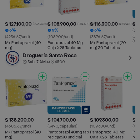
$ 127.100,00
$ 108.900,00
$ 116.300,00
$ 8
$ 133.750,00
$ 114.600,00
$ 122.400,00
5%
5%
5%
(27
Col
(4236.67/und)
(108900/und)
(3876.67/und)
(40
Mk Pantoprazol (40
Pantoprazol 40 Mg
Mk Pantoprazol (20
mg)
Caja X28 Tabletas
mg) 30 Tabletas
Droguería Santa Rosa
Sab, 7 AM
$ 4500
•
$ 138.200,00
$ 104.700,00
$ 109.300,00
$ 9
(4606.67/und)
(3490/cápsulas)
(109300/und)
(45
Mk Pantoprazol (40
Pantoprazol 40mg tab
Pantoprazol 40 Mg
Pan
mg)
rec cjax30 und cial
Caja X28 Tabletas
rec 