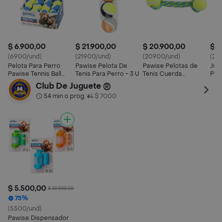
$ 6.900,00
$ 21.900,00
$ 20.900,00
$ 2
(6900/und)
(21900/und)
(20900/und)
(24
Pelota Para Perro
Pawise Pelota De
Pawise Pelotas de
Jug
Pawise Tennis Ball
Tenis Para Perro - 3 U
Tenis Cuerda
Paw
(precios X Unidad)
Lanzamiento S
Rop
Club De Juguete ®
54 min o prog.
$ 7000
•
$ 5.500,00
$ 22.000,00
75%
(5500/und)
Pawise Dispensador