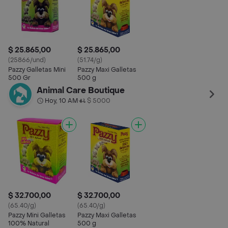
$ 25.865,00
$ 25.865,00
(25866/und)
(51.74/g)
Pazzy Galletas Mini
Pazzy Maxi Galletas
500 Gr
500 g
Animal Care Boutique
Hoy, 10 AM
$ 5000
•
$ 32.700,00
$ 32.700,00
(65.40/g)
(65.40/g)
Pazzy Mini Galletas
Pazzy Maxi Galletas
100% Natural
500 g