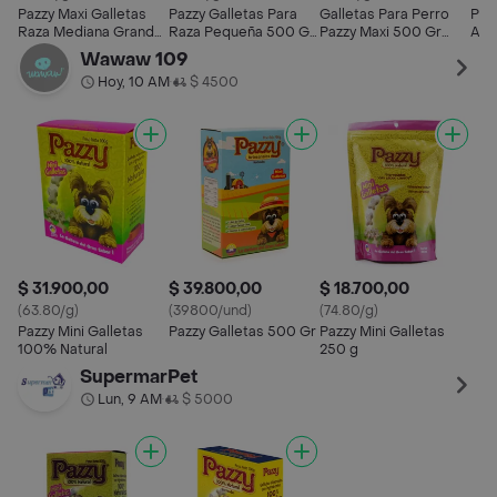
Pazzy Maxi Galletas
Pazzy Galletas Para
Galletas Para Perro
Paz
Raza Mediana Grande
Raza Pequeña 500 Gr
Pazzy Maxi 500 Gr
Art
Pazzy 500 Gr
Pazzy Mini
Pazzy Razas Grandes
Paz
Wawaw 109
Hoy, 10 AM
$ 4500
•
$ 31.900,00
$ 39.800,00
$ 18.700,00
(63.80/g)
(39800/und)
(74.80/g)
Pazzy Mini Galletas
Pazzy Galletas 500 Gr
Pazzy Mini Galletas
100% Natural
250 g
SupermarPet
Lun, 9 AM
$ 5000
•