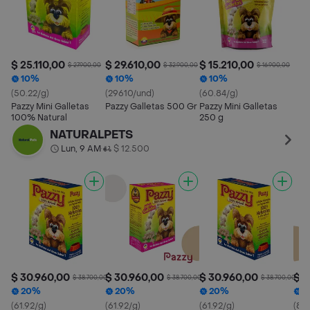
$ 25.110,00
$ 29.610,00
$ 15.210,00
$ 27.900,00
$ 32.900,00
$ 16.900,00
10%
10%
10%
(50.22/g)
(29610/und)
(60.84/g)
Pazzy Mini Galletas
Pazzy Galletas 500 Gr
Pazzy Mini Galletas
100% Natural
250 g
NATURALPETS
Lun, 9 AM
$ 12.500
•
$ 30.960,00
$ 30.960,00
$ 30.960,00
$ 3
$ 38.700,00
$ 38.700,00
$ 38.700,00
20%
20%
20%
2
(61.92/g)
(61.92/g)
(61.92/g)
(84.