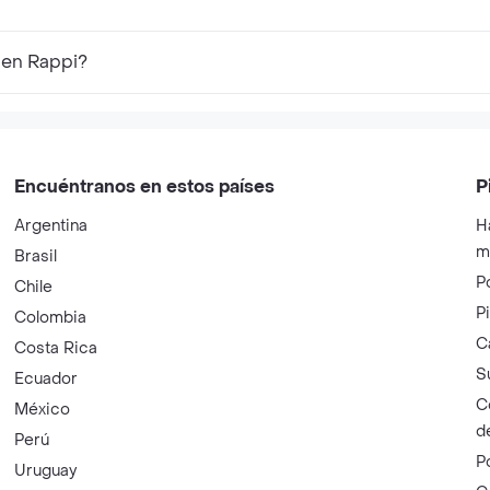
 en Rappi?
Encuéntranos en estos países
P
Argentina
H
m
Brasil
P
Chile
P
Colombia
C
Costa Rica
S
Ecuador
C
México
d
Perú
P
Uruguay