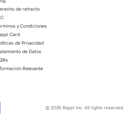
log
erecho de retracto
IC
érminos y Condiciones
appi Card
olíticas de Privacidad
ratamiento de Datos
QRs
nformación Relevante
ry
©
2026
Rappi Inc. All rights reserved.