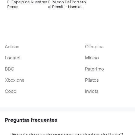
El Espejo de Nuestras
El Miedo Del Portero
Penas
al Penalti - Handke
Peter
Adidas
Olimpica
Locatel
Miniso
BBC
Patprimo
Xbox one
Pilatos
Coco
Invicta
Preguntas frecuentes
¿En dónde puedo comprar productos de Pena?