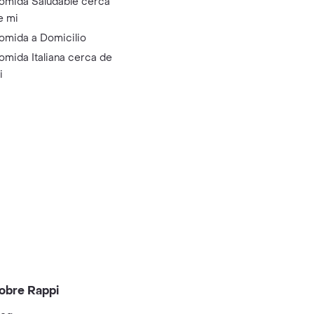
omida Saludable cerca
e mi
omida a Domicilio
omida Italiana cerca de
i
obre Rappi