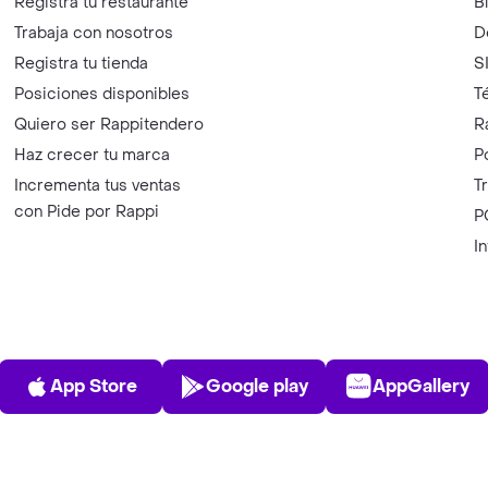
Registra tu restaurante
B
Trabaja con nosotros
D
Registra tu tienda
S
Posiciones disponibles
T
Quiero ser Rappitendero
R
Haz crecer tu marca
P
Incrementa tus ventas
T
con Pide por Rappi
P
I
App Store
Play Store
AppGalle
App Store
Google play
AppGallery