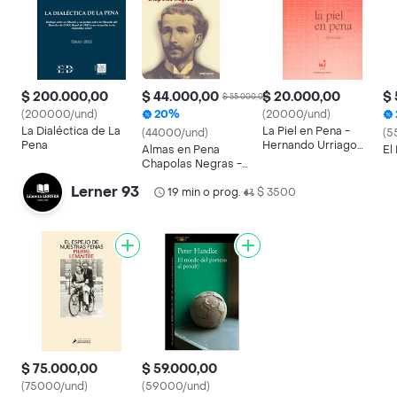
$ 200.000,00
$ 44.000,00
$ 20.000,00
$ 
$ 55.000,00
(200000/und)
20%
(20000/und)
La Dialéctica de La
La Piel en Pena -
(44000/und)
(5
Pena
Hernando Urriago
Almas en Pena
El
Benítez
Chapolas Negras -
Debolsillo
Lerner 93
19 min o prog.
$ 3500
•
$ 75.000,00
$ 59.000,00
(75000/und)
(59000/und)