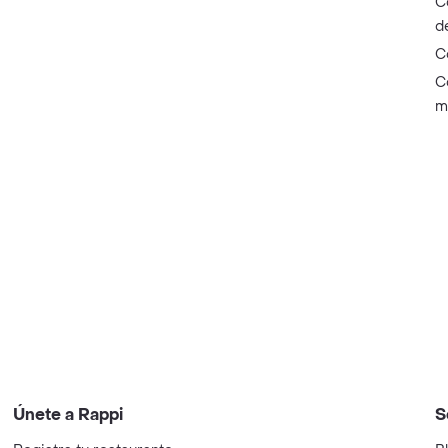
C
d
C
C
m
Únete a Rappi
S