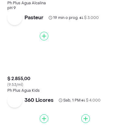
Ph Plus Agua Alcalina
pH 9
Pasteur
19 min o prog.
$ 3.000
•
$ 2.855,00
(9.53/ml)
Ph Plus Agua Kids
360 Licores
Sab, 1 PM
$ 4.000
•