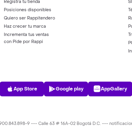
Registra tu tienda
S
Posiciones disponibles
T
Quiero ser Rappitendero
R
Haz crecer tu marca
P
Incrementa tus ventas
T
con Pide por Rappi
P
I
App Store
Play Store
AppGalle
App Store
Google play
AppGallery
T 900.843.898-9 --- Calle 63 # 16A-02 Bogotá D.C. --- notificac