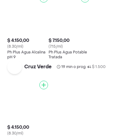
$ 4.150,00
$ 7.150,00
(8.30/ml)
(7.15/ml)
Ph Plus Agua Alcalina
Ph Plus Agua Potable
pH 9
Tratada
Cruz Verde
19 min o prog.
$ 1.500
•
$ 4.150,00
(8.30/ml)