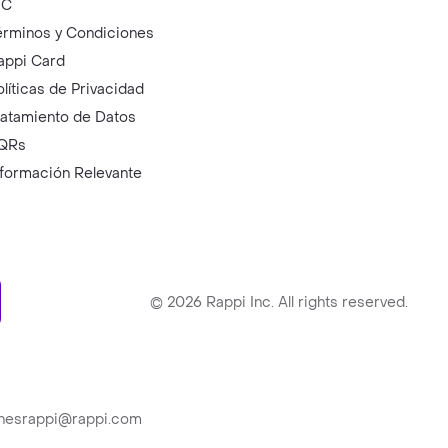
IC
érminos y Condiciones
appi Card
olíticas de Privacidad
ratamiento de Datos
QRs
nformación Relevante
ry
©
2026
Rappi Inc. All rights reserved.
ionesrappi@rappi.com