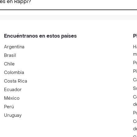
res en Rappi?
Encuéntranos en estos países
P
Argentina
H
m
Brasil
P
Chile
P
Colombia
C
Costa Rica
S
Ecuador
C
México
d
Perú
P
Uruguay
C
d