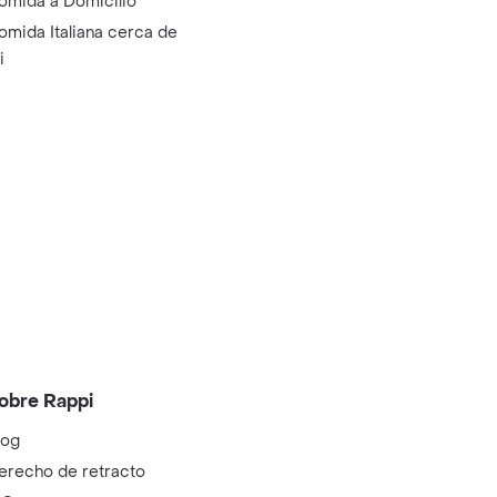
omida a Domicilio
omida Italiana cerca de
i
obre Rappi
log
erecho de retracto