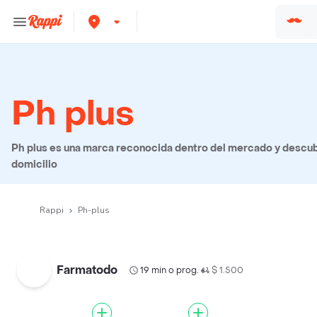
Ph plus
Ph plus es una marca reconocida dentro del mercado y descubr
domicilio
Rappi
Ph-plus
Farmatodo
19 min o prog.
$ 1.500
•