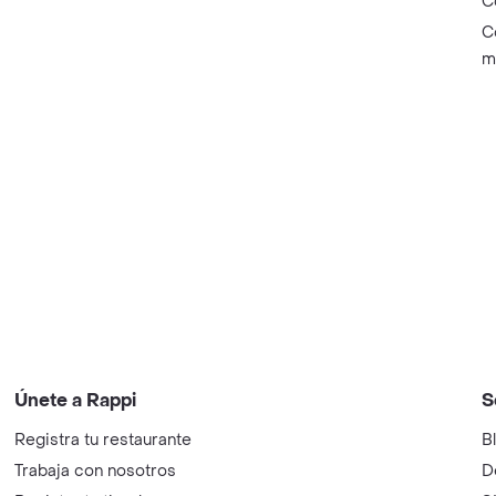
C
C
m
Únete a Rappi
S
Registra tu restaurante
B
Trabaja con nosotros
D