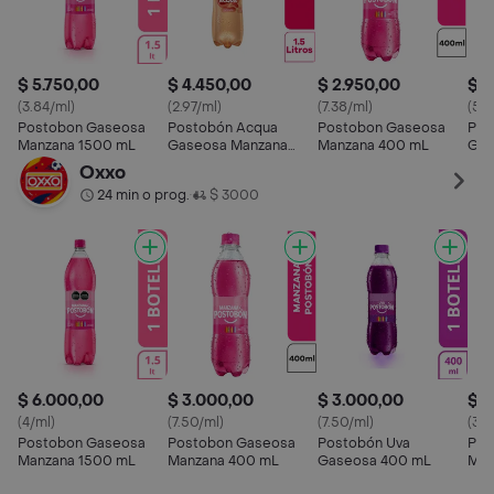
$ 5.750,00
$ 4.450,00
$ 2.950,00
$ 2
(3.84/ml)
(2.97/ml)
(7.38/ml)
(5.3
Postobon Gaseosa
Postobón Acqua
Postobon Gaseosa
Pos
Manzana 1500 mL
Gaseosa Manzana
Manzana 400 mL
Gas
1500 mL
400
Oxxo
24 min o prog.
$ 3000
•
$ 6.000,00
$ 3.000,00
$ 3.000,00
$ 8
(4/ml)
(7.50/ml)
(7.50/ml)
(3.3
Postobon Gaseosa
Postobon Gaseosa
Postobón Uva
Pos
Manzana 1500 mL
Manzana 400 mL
Gaseosa 400 mL
Man