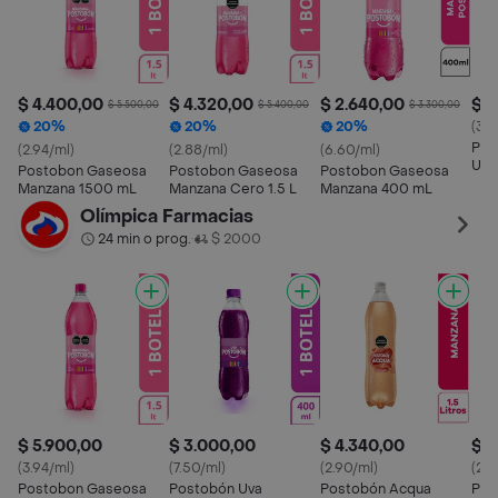
$ 4.400,00
$ 4.320,00
$ 2.640,00
$ 5
$ 5.500,00
$ 5.400,00
$ 3.300,00
20%
20%
20%
(3.8
Pos
(2.94/ml)
(2.88/ml)
(6.60/ml)
Uva
Postobon Gaseosa
Postobon Gaseosa
Postobon Gaseosa
Manzana 1500 mL
Manzana Cero 1.5 L
Manzana 400 mL
Olímpica Farmacias
24 min o prog.
$ 2000
•
$ 5.900,00
$ 3.000,00
$ 4.340,00
$ 8
(3.94/ml)
(7.50/ml)
(2.90/ml)
(2.8
Postobon Gaseosa
Postobón Uva
Postobón Acqua
Pos