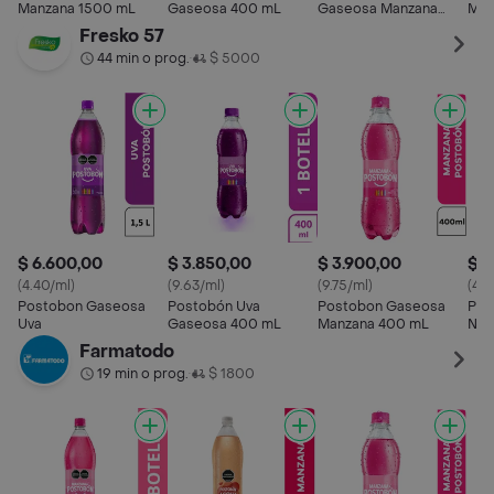
Manzana 1500 mL
Gaseosa 400 mL
Gaseosa Manzana
Man
1500 mL
Fresko 57
44 min o prog.
$ 5000
•
$ 6.600,00
$ 3.850,00
$ 3.900,00
$ 6
(4.40/ml)
(9.63/ml)
(9.75/ml)
(4.4
Postobon Gaseosa
Postobón Uva
Postobon Gaseosa
Pos
Uva
Gaseosa 400 mL
Manzana 400 mL
Nar
Farmatodo
19 min o prog.
$ 1800
•