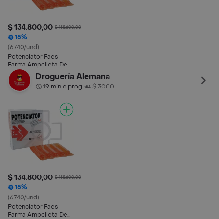
$ 134.800,00
$ 158.600,00
15%
(6740/und)
Potenciator Faes
Farma Ampolleta De
10 Ml
Droguería Alemana
19 min o prog.
$ 3000
•
$ 134.800,00
$ 158.600,00
15%
(6740/und)
Potenciator Faes
Farma Ampolleta De