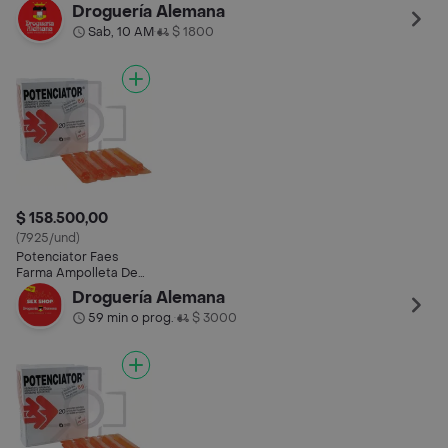
10 Ml
Droguería Alemana
Sab, 10 AM
$ 1800
•
$ 158.500,00
(7925/und)
Potenciator Faes
Farma Ampolleta De
10 Ml
Droguería Alemana
59 min o prog.
$ 3000
•