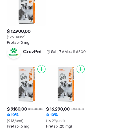
$ 12.900,00
(12.90/und)
Pretab (5 mg)
CruzPet
Sab, 7 AM
$ 6500
•
$ 9.180,00
$ 16.290,00
$ 10.200,00
$ 18.100,00
10%
10%
(9.18/und)
(16.29/und)
Pretab (5 mg)
Pretab (20 mg)