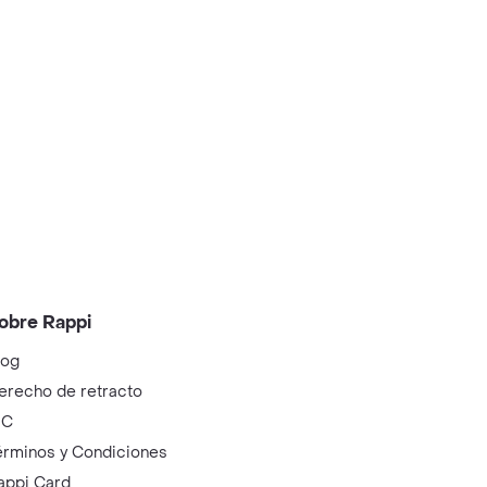
obre Rappi
log
erecho de retracto
IC
érminos y Condiciones
appi Card