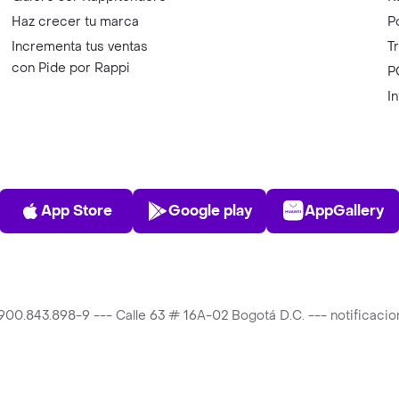
Haz crecer tu marca
P
Incrementa tus ventas
T
con Pide por Rappi
P
I
App Store
Play Store
AppGalle
App Store
Google play
AppGallery
T 900.843.898-9 --- Calle 63 # 16A-02 Bogotá D.C. --- notificac