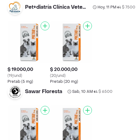
Pet+diatría Clínica Veterinaria Barrios Unidos
Hoy, 11 PM
$ 7500
•
$ 19.000,00
$ 20.000,00
(19/und)
(20/und)
Pretab (5 mg)
Pretab (20 mg)
Sawar Floresta
Sab, 10 AM
$ 6500
•