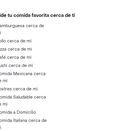
ide tu comida favorita cerca de ti
amburguesa cerca de
i
ollo cerca de mi
izza cerca de mi
afé cerca de mi
ushi cerca de mi
omida Mexicana cerca
e mi
ostres cerca de mi
omida Saludable cerca
e mi
omida a Domicilio
omida Italiana cerca de
i