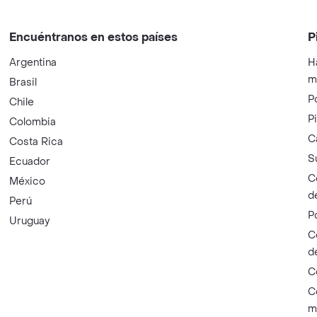
Encuéntranos en estos países
P
Argentina
H
m
Brasil
P
Chile
P
Colombia
C
Costa Rica
S
Ecuador
C
México
d
Perú
P
Uruguay
C
d
C
C
m