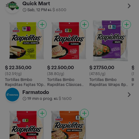
450g
240g
425g
58
Quick Mart
Sab, 12 PM
$ 6500
•
$ 22.350,00
$ 22.500,00
$ 27.750,00
$ 1
(52.59/g)
(38.80/g)
(47.85/g)
(53.
Tortillas Bimbo
Tortillas Bimbo
Tortillas Bimbo
Bimb
Rapiditas Fajitas 10p
Rapiditas Clásicas
Rapiditas Wraps 8p
Int
425g
20p 580g
580g
250
Farmatodo
19 min o prog.
$ 1600
•