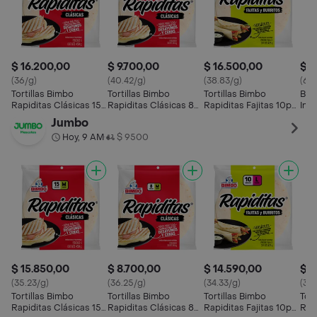
$ 16.200,00
$ 9.700,00
$ 16.500,00
$ 1
(36/g)
(40.42/g)
(38.83/g)
(63.
Tortillas Bimbo
Tortillas Bimbo
Tortillas Bimbo
Bimb
Rapiditas Clásicas 15p
Rapiditas Clásicas 8p
Rapiditas Fajitas 10p
Int
450g
240g
425g
250
Jumbo
Hoy, 9 AM
$ 9500
•
$ 15.850,00
$ 8.700,00
$ 14.590,00
$ 1
(35.23/g)
(36.25/g)
(34.33/g)
(30.
Tortillas Bimbo
Tortillas Bimbo
Tortillas Bimbo
Tort
Rapiditas Clásicas 15p
Rapiditas Clásicas 8p
Rapiditas Fajitas 10p
Rap