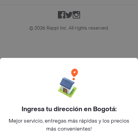
Facebook
Twitter
Instagram
©
2026
Rappi Inc. All rights reserved.
Rappi S.A.S. --- NIT 900.843.898-9 --- Calle 63 # 16A-02
Bogotá D.C. --- notificacionesrappi@rappi.com
Ingresa tu dirección en Bogotá:
Mejor servicio, entregas más rápidas y los precios
más convenientes!