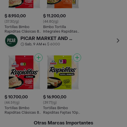
$ 8.950,00
$ 11.200,00
(37.30/g)
(44.80/g)
Tortillas Bimbo
Bimbo Tortilla
Rapiditas Clásicas 8p
Integrales Rapiditas
240g
250 g
PICAR MARKET AND COFFE
Sab, 9 AM
$ 6000
•
$ 10.700,00
$ 16.900,00
(44.59/g)
(39.77/g)
Tortillas Bimbo
Tortillas Bimbo
Rapiditas Clásicas 8p
Rapiditas Fajitas 10p
240g
425g
Otras Marcas Importantes