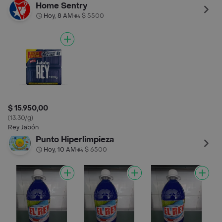
Home Sentry
Hoy, 8 AM
$ 5500
•
$ 15.950,00
(13.30/g)
Rey Jabón
Punto Hiperlimpieza
Hoy, 10 AM
$ 6500
•