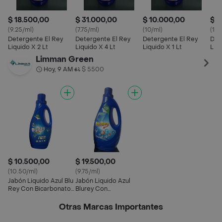
$ 18.500,00
$ 31.000,00
$ 10.000,00
$ 5
(9.25/ml)
(7.75/ml)
(10/ml)
(10/
Detergente El Rey
Detergente El Rey
Detergente El Rey
Det
Liquido X 2 Lt
Liquido X 4 Lt
Liquido X 1 Lt
Liq
Limman Green
Hoy, 9 AM
$ 5500
•
$ 10.500,00
$ 19.500,00
(10.50/ml)
(9.75/ml)
Jabón Liquido Azul Blu
Jabón Liquido Azul
Rey Con Bicarbonato
Blurey Con
Fantasia X1000ml
Bicarbonato Fantasia
X2000ml
Otras Marcas Importantes