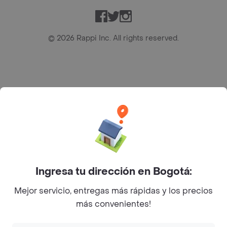
Facebook
Twitter
Instagram
©
2026
Rappi Inc. All rights reserved.
Rappi S.A.S. --- NIT 900.843.898-9 --- Calle 63 # 16A-02
Bogotá D.C. --- notificacionesrappi@rappi.com
Ingresa tu dirección en Bogotá:
Mejor servicio, entregas más rápidas y los precios
más convenientes!