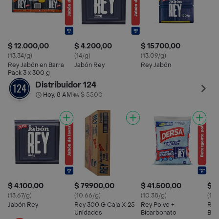
$ 12.000,00
$ 4.200,00
$ 15.700,00
(13.34/g)
(14/g)
(13.09/g)
Rey Jabón en Barra
Jabón Rey
Rey Jabón
Pack 3 x 300 g
Distribuidor 124
Hoy, 8 AM
$ 5500
•
$ 4.100,00
$ 79.900,00
$ 41.500,00
$ 6
(13.67/g)
(10.66/g)
(10.38/g)
(11.
Jabón Rey
Rey 300 G Caja X 25
Rey Polvo +
Rey
Unidades
Bicarbonato
Bic