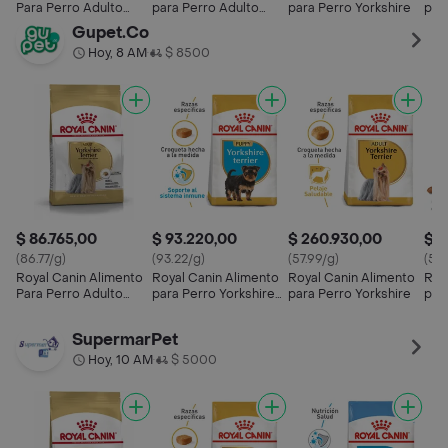
Para Perro Adulto
para Perro Adulto
para Perro Yorkshire
par
Yorkshire Terrier
Raza Pequeña Small
Adu
Gupet.Co
Adult
Hoy, 8 AM
$ 8500
•
$ 86.765,00
$ 93.220,00
$ 260.930,00
$ 1
(86.77/g)
(93.22/g)
(57.99/g)
(55.
Royal Canin Alimento
Royal Canin Alimento
Royal Canin Alimento
Roy
Para Perro Adulto
para Perro Yorkshire
para Perro Yorkshire
par
Yorkshire Terrier
Terrier Puppy
Raz
Adu
SupermarPet
Hoy, 10 AM
$ 5000
•