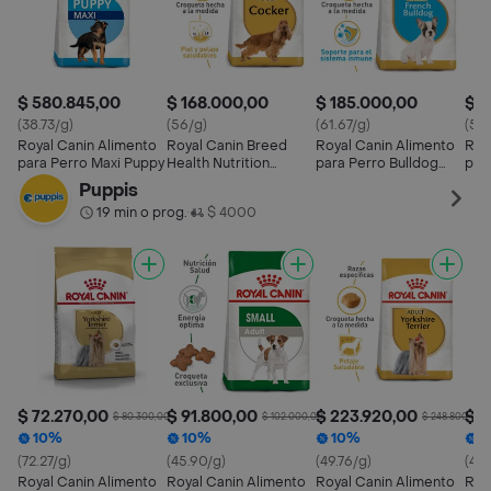
$ 580.845,00
$ 168.000,00
$ 185.000,00
$ 1
(38.73/g)
(56/g)
(61.67/g)
(56
Royal Canin Alimento
Royal Canin Breed
Royal Canin Alimento
Roy
para Perro Maxi Puppy
Health Nutrition
para Perro Bulldog
par
Cocker Adulto
Francés Cachorros
Fra
Puppis
19 min o prog.
$ 4000
•
$ 72.270,00
$ 91.800,00
$ 223.920,00
$ 3
$ 80.300,00
$ 102.000,00
$ 248.800,00
10%
10%
10%
1
(72.27/g)
(45.90/g)
(49.76/g)
(41.
Royal Canin Alimento
Royal Canin Alimento
Royal Canin Alimento
Roy