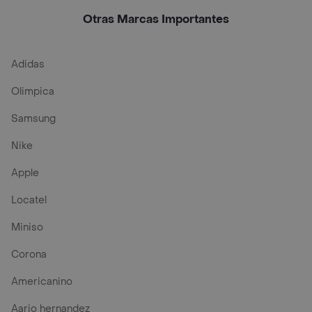
Yorkshire Terrier
Terrier Puppy
Adu
Otras Marcas Importantes
Adidas
Olimpica
Samsung
Nike
Apple
Locatel
Miniso
Corona
Americanino
Aario hernandez