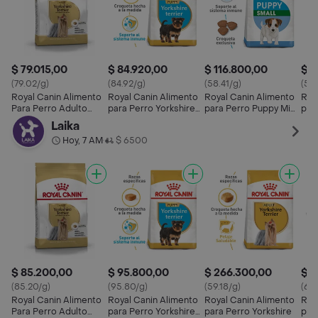
$ 79.015,00
$ 84.920,00
$ 116.800,00
$ 2
(79.02/g)
(84.92/g)
(58.41/g)
(54.
Royal Canin Alimento
Royal Canin Alimento
Royal Canin Alimento
Roy
Para Perro Adulto
para Perro Yorkshire
para Perro Puppy Mini
par
Yorkshire Terrier
Terrier Puppy
Adulto
Laika
Hoy, 7 AM
$ 6500
•
$ 85.200,00
$ 95.800,00
$ 266.300,00
$ 1
(85.20/g)
(95.80/g)
(59.18/g)
(63.
Royal Canin Alimento
Royal Canin Alimento
Royal Canin Alimento
Roy
Para Perro Adulto
para Perro Yorkshire
para Perro Yorkshire
par