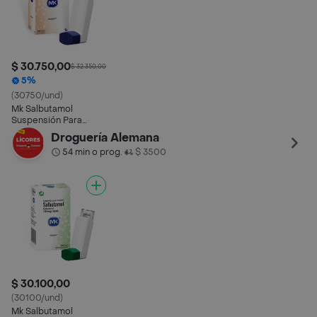
$ 30.750,00
$ 32.350,00
5%
(30750/und)
Mk Salbutamol
Suspensión Para
Inhalación (100 mcg)
Droguería Alemana
54 min o prog.
$ 3500
•
$ 30.100,00
(30100/und)
Mk Salbutamol