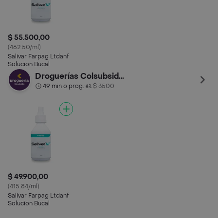
$ 55.500,00
(462.50/ml)
Salivar Farpag Ltdanf
Solucion Bucal
Droguerías Colsubsidio
49 min o prog.
$ 3500
•
$ 49.900,00
(415.84/ml)
Salivar Farpag Ltdanf
Solucion Bucal