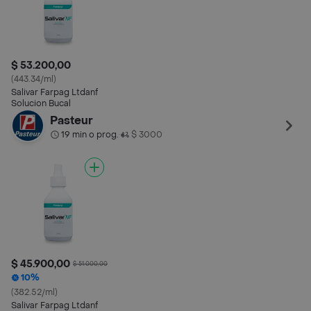
$ 53.200,00
(443.34/ml)
Salivar Farpag Ltdanf
Solucion Bucal
Pasteur
19 min o prog.
$ 3000
•
$ 45.900,00
$ 51.000,00
10%
(382.52/ml)
Salivar Farpag Ltdanf