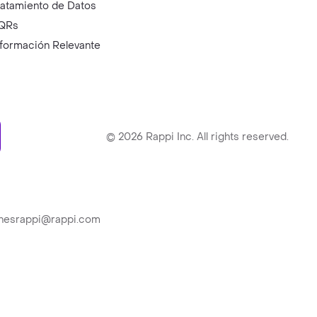
ratamiento de Datos
QRs
nformación Relevante
ry
©
2026
Rappi Inc. All rights reserved.
ionesrappi@rappi.com