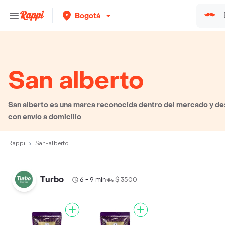
Bogotá
San alberto
San alberto es una marca reconocida dentro del mercado y de
con envío a domicilio
Rappi
San-alberto
Turbo
6 - 9 min
$ 3500
•