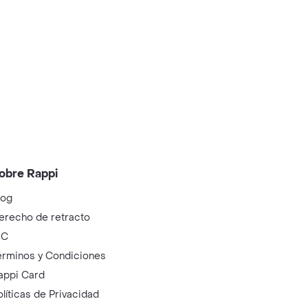
obre Rappi
log
erecho de retracto
IC
érminos y Condiciones
appi Card
olíticas de Privacidad