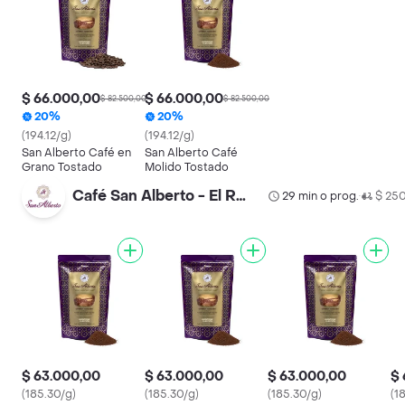
$ 66.000,00
$ 66.000,00
$ 82.500,00
$ 82.500,00
20%
20%
(194.12/g)
(194.12/g)
San Alberto Café en
San Alberto Café
Grano Tostado
Molido Tostado
Café San Alberto - El Retiro
29 min o prog.
$ 25
•
$ 63.000,00
$ 63.000,00
$ 63.000,00
$ 
(185.30/g)
(185.30/g)
(185.30/g)
(1