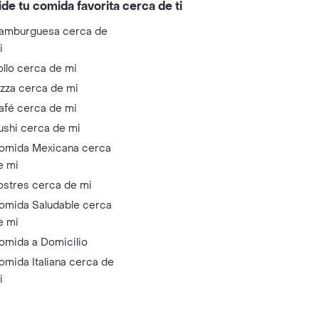
ide tu comida favorita cerca de ti
amburguesa cerca de
i
ollo cerca de mi
izza cerca de mi
afé cerca de mi
ushi cerca de mi
omida Mexicana cerca
e mi
ostres cerca de mi
omida Saludable cerca
e mi
omida a Domicilio
omida Italiana cerca de
i