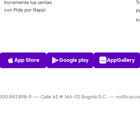
Incrementa tus ventas
T
con Pide por Rappi
P
I
App Store
Play Store
AppGalle
App Store
Google play
AppGallery
T 900.843.898-9 --- Calle 63 # 16A-02 Bogotá D.C. --- notificac