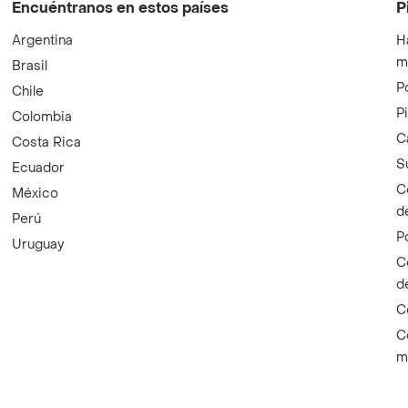
Encuéntranos en estos países
P
Argentina
H
m
Brasil
P
Chile
P
Colombia
C
Costa Rica
S
Ecuador
C
México
d
Perú
P
Uruguay
C
d
C
C
m