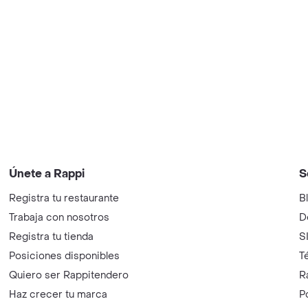
Únete a Rappi
S
Registra tu restaurante
B
Trabaja con nosotros
D
Registra tu tienda
S
Posiciones disponibles
T
Quiero ser Rappitendero
R
Haz crecer tu marca
P