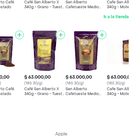
rto Café
Café San Alberto X
San Alberto
Cafe San Albert
ostado
340g - Grano - Tueste
Cafetueste Medio
340g - Moliend
Medio
Molienda Media
Media - Tueste 
Ir a la tienda
0,00
$ 63.000,00
$ 63.000,00
$ 63.000,00
)
(185.30/g)
(185.30/g)
(185.30/g)
rto Café
Café San Alberto X
San Alberto
Cafe San Albert
ostado
340g - Grano - Tueste
Cafetueste Medio
340g - Moliend
Medio
Molienda Media
Media - Tueste 
Apple