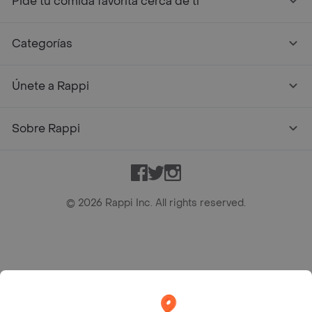
Pide tu comida favorita cerca de ti
Categorías
Únete a Rappi
Sobre Rappi
Facebook
Twitter
Instagram
©
2026
Rappi Inc. All rights reserved.
Rappi S.A.S. --- NIT 900.843.898-9 --- Calle 63 # 16A-02
Bogotá D.C. --- notificacionesrappi@rappi.com