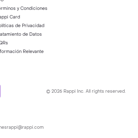
érminos y Condiciones
appi Card
olíticas de Privacidad
ratamiento de Datos
QRs
nformación Relevante
ry
©
2026
Rappi Inc. All rights reserved.
ionesrappi@rappi.com