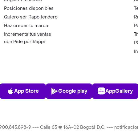
Posiciones disponibles
T
Quiero ser Rappitendero
R
Haz crecer tu marca
P
Incrementa tus ventas
T
con Pide por Rappi
P
I
App Store
Play Store
AppGalle
App Store
Google play
AppGallery
T 900.843.898-9 --- Calle 63 # 16A-02 Bogotá D.C. --- notificac