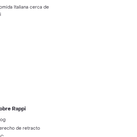
omida Italiana cerca de
i
obre Rappi
log
erecho de retracto
IC