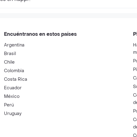
Encuéntranos en estos países
P
Argentina
H
m
Brasil
P
Chile
P
Colombia
C
Costa Rica
S
Ecuador
C
México
d
Perú
P
Uruguay
C
d
C