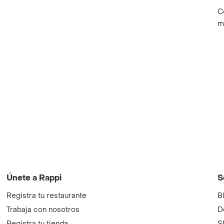
C
m
Únete a Rappi
S
Registra tu restaurante
B
Trabaja con nosotros
D
Registra tu tienda
S