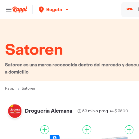
Bogotá
Satoren
Satoren es una marca reconocida dentro del mercado y descub
a domicilio
Rappi
Satoren
Droguería Alemana
59 min o prog.
$ 3500
•