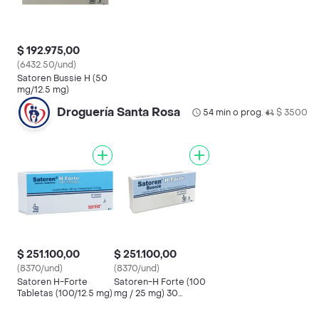
$ 192.975,00
(6432.50/und)
Satoren Bussie H (50
mg/12.5 mg)
Droguería Santa Rosa
54 min o prog.
$ 3500
•
$ 251.100,00
$ 251.100,00
(8370/und)
(8370/und)
Satoren H-Forte
Satoren-H Forte (100
Tabletas (100/12.5 mg)
mg / 25 mg) 30
Tabletas