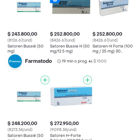
$ 243.800,00
$ 252.800,00
$ 252.800,00
(8126.67/und)
(8426.67/und)
(8426.67/und)
Satoren Bussié (50
Satoren Bussie H (50
Satoren-H Forte (100
mg)
mg/12.5 mg)
mg / 25 mg) 30
Tabletas
Farmatodo
19 min o prog.
$ 1500
•
$ 248.200,00
$ 272.950,00
(8273.34/und)
(9098.34/und)
Satoren Bussié (50
Satoren H-Forte