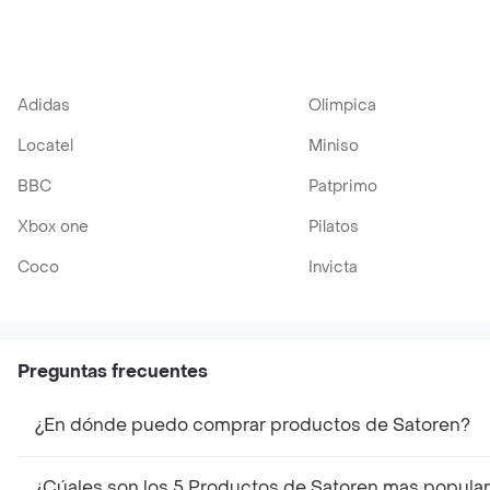
Adidas
Olimpica
Locatel
Miniso
BBC
Patprimo
Xbox one
Pilatos
Coco
Invicta
Preguntas frecuentes
¿En dónde puedo comprar productos de Satoren?
¿Cúales son los 5 Productos de Satoren mas popula