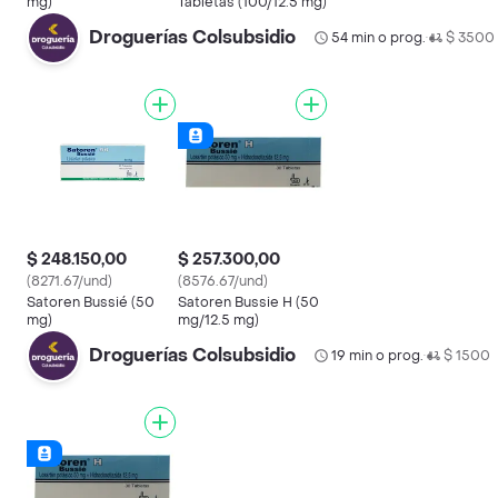
mg)
Tabletas (100/12.5 mg)
Droguerías Colsubsidio
54 min o prog.
$ 3500
•
$ 248.150,00
$ 257.300,00
(8271.67/und)
(8576.67/und)
Satoren Bussié (50
Satoren Bussie H (50
mg)
mg/12.5 mg)
Droguerías Colsubsidio
19 min o prog.
$ 1500
•