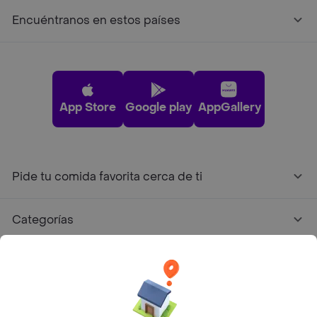
Encuéntranos en estos países
App Store
Google play
AppGallery
Pide tu comida favorita cerca de ti
Categorías
Únete a Rappi
Sobre Rappi