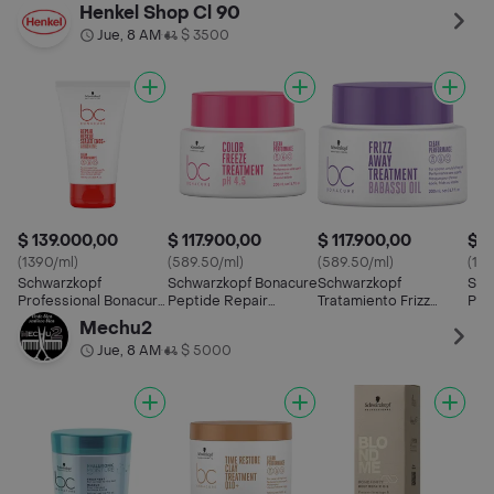
Serum Puntas
Rescue
Away Bonacure
Bab
Henkel Shop Cl 90
Abiertas
Jue, 8 AM
$ 3500
•
$ 139.000,00
$ 117.900,00
$ 117.900,00
$ 1
(1390/ml)
(589.50/ml)
(589.50/ml)
(112
Schwarzkopf
Schwarzkopf Bonacure
Schwarzkopf
Sch
Professional Bonacure
Peptide Repair
Tratamiento Frizz
Pro
Serum Puntas
Rescue
Away Bonacure
Tra
Mechu2
Abiertas
Bar
Jue, 8 AM
$ 5000
•