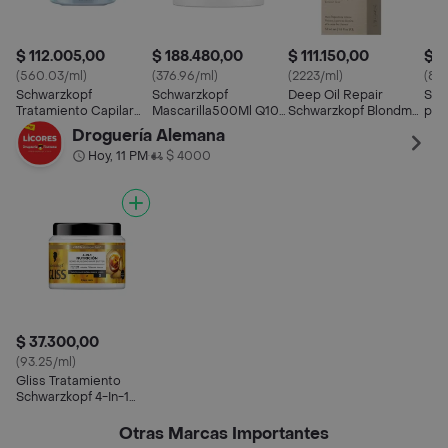
$ 112.005,00
$ 188.480,00
$ 111.150,00
$ 8
(560.03/ml)
(376.96/ml)
(2223/ml)
(85
Schwarzkopf
Schwarzkopf
Deep Oil Repair
Sch
Tratamiento Capilar
Mascarilla500Ml Q10+
Schwarzkopf Blondme
pH 
Bonacure Moisture
Time Restore
Bondfinity 50 Ml
Aco
Droguería Alemana
Kick
Bonacure
20
Hoy, 11 PM
$ 4000
•
$ 37.300,00
(93.25/ml)
Gliss Tratamiento
Schwarzkopf 4-In-1
Nutrición 400 mL
Otras Marcas Importantes