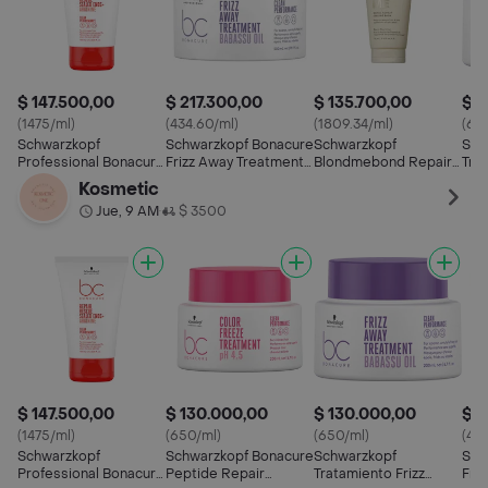
$ 147.500,00
$ 217.300,00
$ 135.700,00
$ 1
(1475/ml)
(434.60/ml)
(1809.34/ml)
(65
Schwarzkopf
Schwarzkopf Bonacure
Schwarzkopf
Sch
Professional Bonacure
Frizz Away Treatment
Blondmebond Repair
Trat
Serum Puntas
Babassu Oil 500ml
Sealing Balm 75ml
Awa
Kosmetic
Abiertas
Jue, 9 AM
$ 3500
•
$ 147.500,00
$ 130.000,00
$ 130.000,00
$ 2
(1475/ml)
(650/ml)
(650/ml)
(413
Schwarzkopf
Schwarzkopf Bonacure
Schwarzkopf
Sch
Professional Bonacure
Peptide Repair
Tratamiento Frizz
Fri