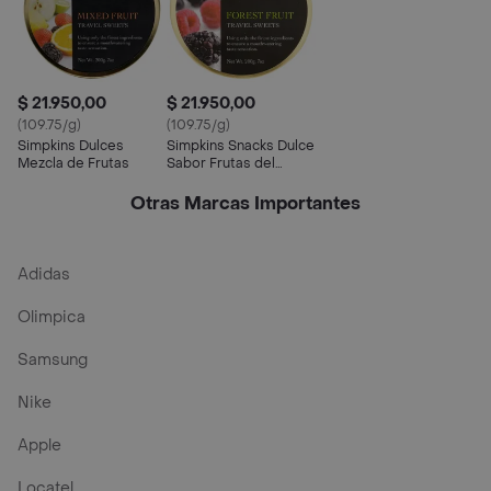
$ 21.950,00
$ 21.950,00
(109.75/g)
(109.75/g)
Simpkins Dulces
Simpkins Snacks Dulce
Mezcla de Frutas
Sabor Frutas del
Bosque
Otras Marcas Importantes
Adidas
Olimpica
Samsung
Nike
Apple
Locatel