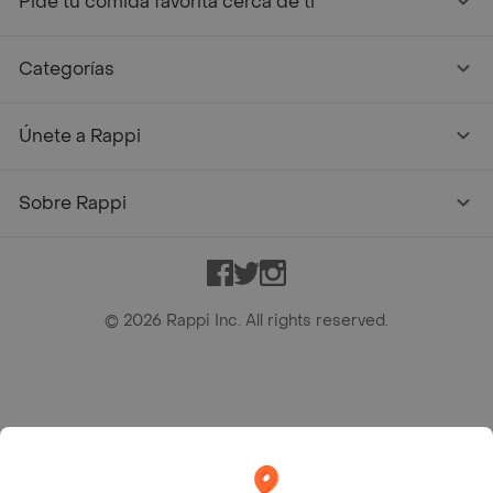
Pide tu comida favorita cerca de ti
Categorías
Únete a Rappi
Sobre Rappi
Facebook
Twitter
Instagram
©
2026
Rappi Inc. All rights reserved.
Rappi S.A.S. --- NIT 900.843.898-9 --- Calle 63 # 16A-02
Bogotá D.C. --- notificacionesrappi@rappi.com