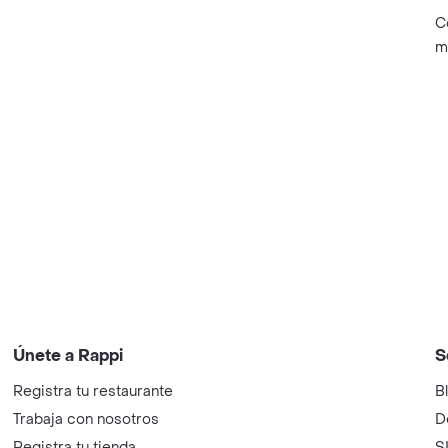
C
m
Únete a Rappi
S
Registra tu restaurante
B
Trabaja con nosotros
D
Registra tu tienda
S