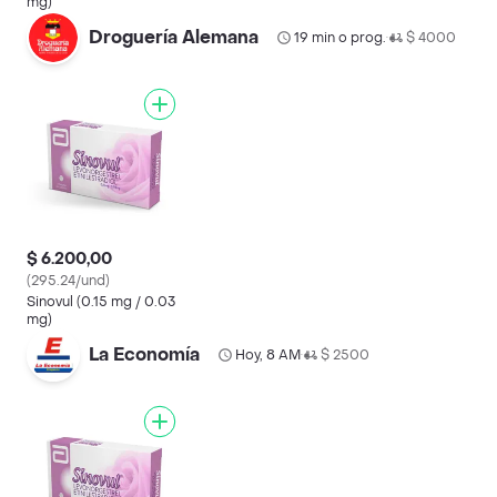
mg)
Droguería Alemana
19 min o prog.
$ 4000
•
$ 6.200,00
(295.24/und)
Sinovul (0.15 mg / 0.03
mg)
La Economía
Hoy, 8 AM
$ 2500
•