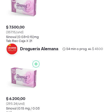
$ 7.500,00
(357.15/und)
Sinovul (0.03+0.15)mg
Tab Rec Caja X 21
Droguería Alemana
54 min o prog.
$ 4500
•
$ 6.200,00
(295.24/und)
Sinovul (0.15 mg / 0.03