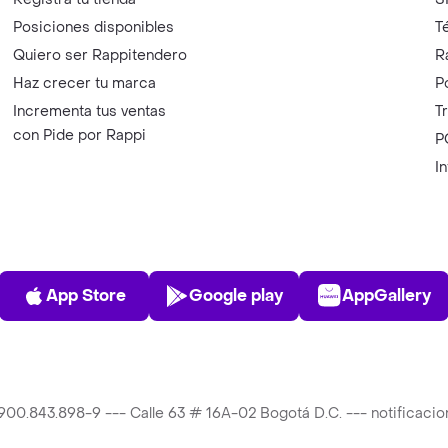
Posiciones disponibles
T
Quiero ser Rappitendero
R
Haz crecer tu marca
P
Incrementa tus ventas
T
con Pide por Rappi
P
I
App Store
Play Store
AppGalle
App Store
Google play
AppGallery
T 900.843.898-9 --- Calle 63 # 16A-02 Bogotá D.C. --- notificac