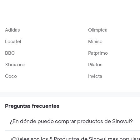
Adidas
Olimpica
Locatel
Miniso
BBC
Patprimo
Xbox one
Pilatos
Coco
Invicta
Preguntas frecuentes
¿En dónde puedo comprar productos de Sinovul?
¿Cúales son los 5 Productos de Sinovul mas popular