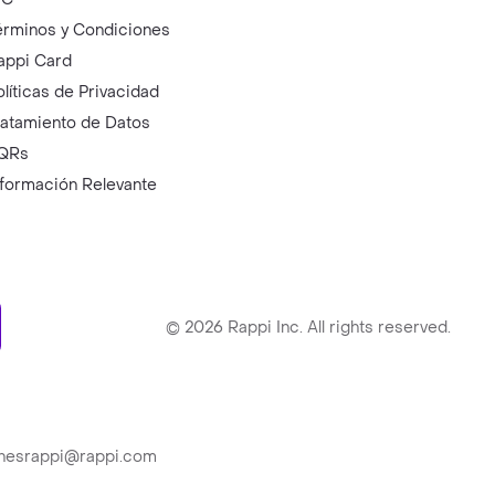
érminos y Condiciones
appi Card
olíticas de Privacidad
ratamiento de Datos
QRs
nformación Relevante
ry
©
2026
Rappi Inc. All rights reserved.
ionesrappi@rappi.com