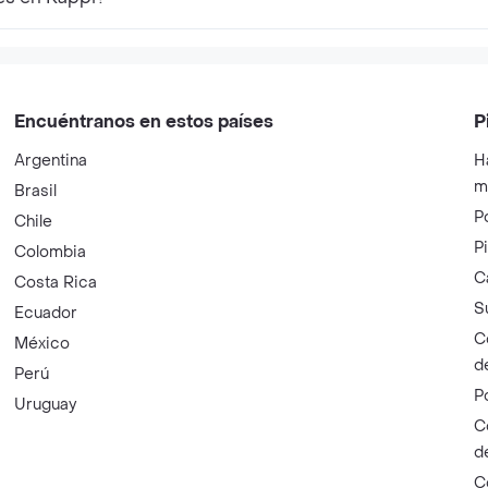
Encuéntranos en estos países
P
Argentina
H
m
Brasil
P
Chile
P
Colombia
C
Costa Rica
S
Ecuador
C
México
d
Perú
P
Uruguay
C
d
C