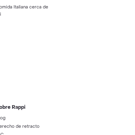
omida Italiana cerca de
i
obre Rappi
log
erecho de retracto
IC