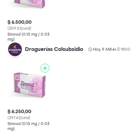
$ 6.500,00
(309.53/und)
Sinovul (0.15 mg / 0.03
mg)
Droguerías Colsubsidio
Hoy, 9 AM
$ 1800
•
$ 6.250,00
(297.62/und)
Sinovul (0.15 mg / 0.03
mg)