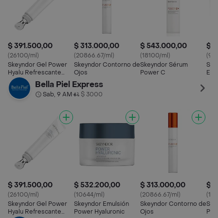
$ 391.500,00
$ 313.000,00
$ 543.000,00
$ 4
(26100/ml)
(20866.67/ml)
(18100/ml)
(92
Skeyndor Gel Power
Skeyndor Contorno de
Skeyndor Sérum
Ske
Hyalu Refrescante
Ojos
Power C
Ene
Contorno de Ojos y
Bella Piel Express
Pestañas
Sab, 9 AM
$ 3000
•
$ 391.500,00
$ 532.200,00
$ 313.000,00
$ 5
(26100/ml)
(10644/ml)
(20866.67/ml)
(18
Skeyndor Gel Power
Skeyndor Emulsión
Skeyndor Contorno de
Ske
Hyalu Refrescante
Power Hyaluronic
Ojos
Pow