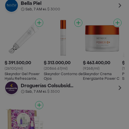
Contorno de Ojos y
Bella Piel
Pestañas
Sab, 7 AM
$ 3000
•
$ 391.500,00
$ 313.000,00
$ 463.400,00
$ 4
(26100/ml)
(20866.67/ml)
(9268/ml)
(163
Skeyndor Gel Power
Skeyndor Contorno de
Skeyndor Crema
Pow
Hyalu Refrescante
Ojos
Energizante Power C
Ske
Contorno de Ojos y
Boo
Droguerías Colsubsidio
Pestañas
Sab, 7 AM
$ 3500
•