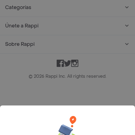
Categorías
Únete a Rappi
Sobre Rappi
Facebook
Twitter
Instagram
©
2026
Rappi Inc. All rights reserved.
Rappi S.A.S. --- NIT 900.843.898-9 --- Calle 63 # 16A-02
Bogotá D.C. --- notificacionesrappi@rappi.com