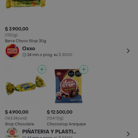
$ 3.900,00
(130/g)
Barra Choco Stop 30g
Oxxo
24 min o prog.
$ 3000
•
$ 4.900,00
$ 12.500,00
(163.34/und)
(104.17/g)
Stop Chocolate
Chocostop Arequipe
PIÑATERIA Y PLASTICOS LA 52
•