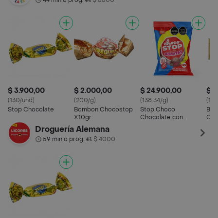
44 min o prog.
$ 5500
$ 3.900,00
$ 2.000,00
$ 24.900,00
$ 3
(130/und)
(200/g)
(138.34/g)
(130
Stop Chocolate
Bombon Chocostop
Stop Choco
Bar
X10gr
Chocolate con
Cho
Relleno
Droguería Alemana
59 min o prog.
$ 4000
•