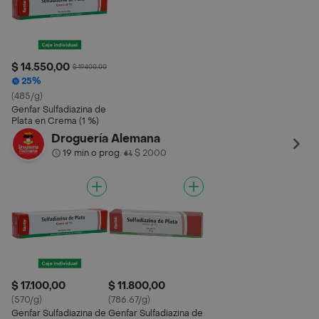
$ 14.550,00
$ 19.400,00
25%
(485/g)
Genfar Sulfadiazina de
Plata en Crema (1 %)
Droguería Alemana
19 min o prog.
$ 2000
•
$ 17.100,00
$ 11.800,00
(570/g)
(786.67/g)
Genfar Sulfadiazina de
Genfar Sulfadiazina de