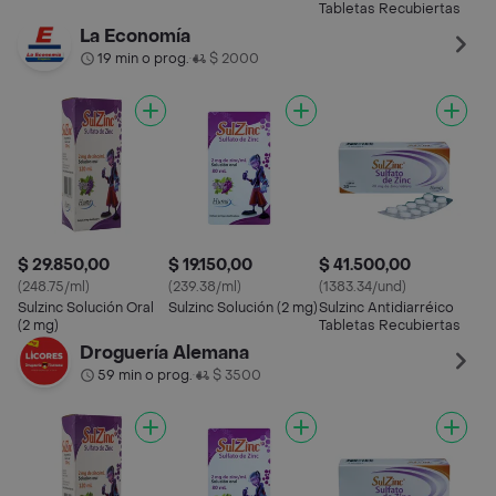
Tabletas Recubiertas
La Economía
19 min o prog.
$ 2000
•
$ 29.850,00
$ 19.150,00
$ 41.500,00
(248.75/ml)
(239.38/ml)
(1383.34/und)
Sulzinc Solución Oral
Sulzinc Solución (2 mg)
Sulzinc Antidiarréico
(2 mg)
Tabletas Recubiertas
Droguería Alemana
59 min o prog.
$ 3500
•