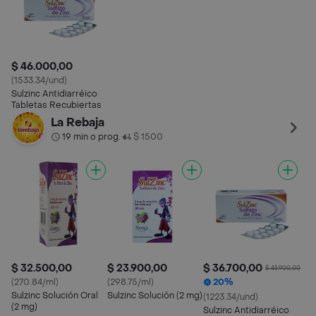
$ 46.000,00
(1533.34/und)
Sulzinc Antidiarréico
Tabletas Recubiertas
La Rebaja
19 min o prog.
$ 1500
•
$ 32.500,00
$ 23.900,00
$ 36.700,00
$ 45.900,00
(270.84/ml)
(298.75/ml)
20%
Sulzinc Solución Oral
Sulzinc Solución (2 mg)
(1223.34/und)
(2 mg)
Sulzinc Antidiarréico