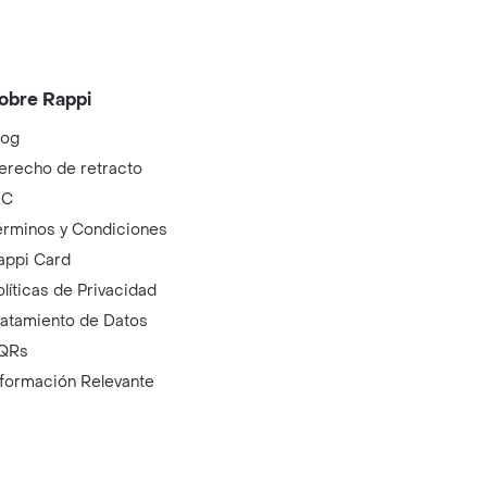
obre Rappi
log
erecho de retracto
IC
érminos y Condiciones
appi Card
olíticas de Privacidad
ratamiento de Datos
QRs
nformación Relevante