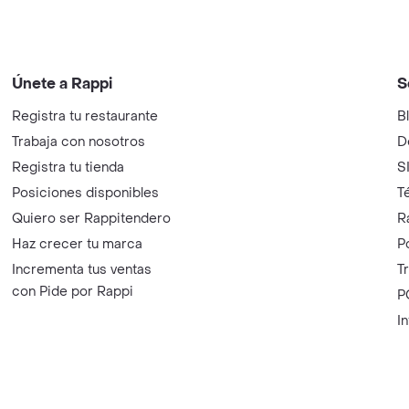
Únete a Rappi
S
Registra tu restaurante
B
Trabaja con nosotros
D
Registra tu tienda
S
Posiciones disponibles
T
Quiero ser Rappitendero
R
Haz crecer tu marca
P
Incrementa tus ventas
T
con Pide por Rappi
P
I