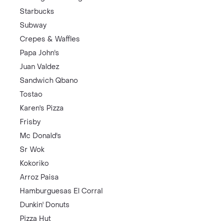
Starbucks
Subway
Crepes & Waffles
Papa John's
Juan Valdez
Sandwich Qbano
Tostao
Karen's Pizza
Frisby
Mc Donald's
Sr Wok
Kokoriko
Arroz Paisa
Hamburguesas El Corral
Dunkin' Donuts
Pizza Hut