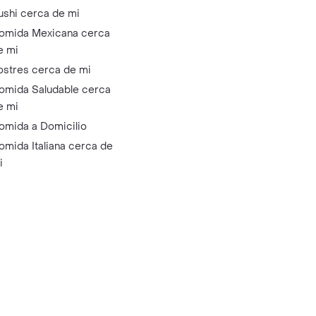
ushi cerca de mi
omida Mexicana cerca
e mi
ostres cerca de mi
omida Saludable cerca
e mi
omida a Domicilio
omida Italiana cerca de
i