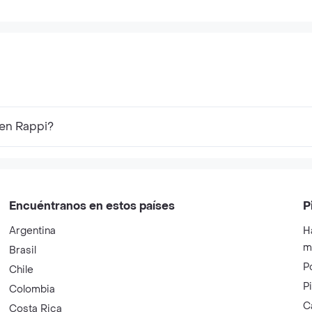
 en Rappi?
Encuéntranos en estos países
P
Argentina
H
m
Brasil
P
Chile
P
Colombia
C
Costa Rica