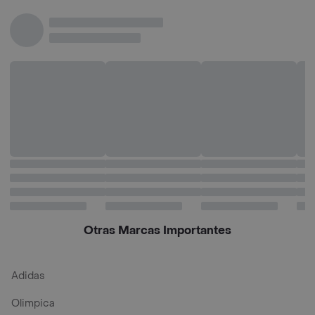
Antipañalitis con
Anti
Oxido de Zinc
Otras Marcas Importantes
Adidas
Olimpica