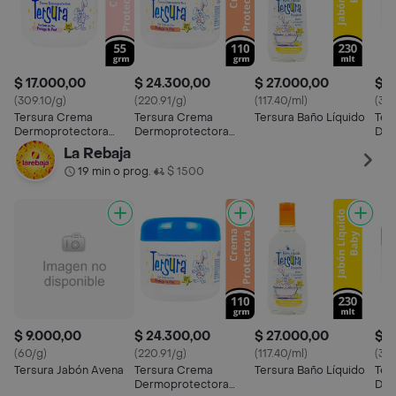
$ 17.000,00
$ 24.300,00
$ 27.000,00
$ 1
(309.10/g)
(220.91/g)
(117.40/ml)
(386
Tersura Crema
Tersura Crema
Tersura Baño Líquido
Ter
Dermoprotectora
Dermoprotectora
Dem
Antipañalitis
Antipañalitis con
Anti
La Rebaja
Oxido de Zinc
19 min o prog.
$ 1500
•
$ 9.000,00
$ 24.300,00
$ 27.000,00
$ 1
(60/g)
(220.91/g)
(117.40/ml)
(386
Tersura Jabón Avena
Tersura Crema
Tersura Baño Líquido
Ter
Dermoprotectora
Dem