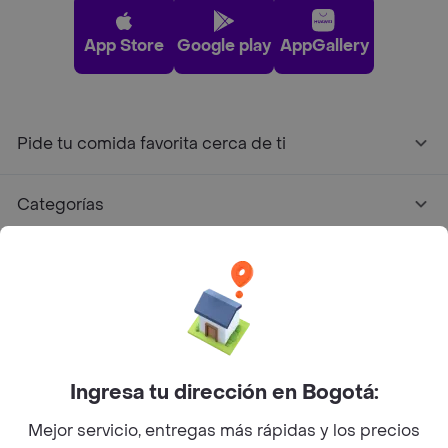
App Store
Google play
AppGallery
Pide tu comida favorita cerca de ti
Categorías
Únete a Rappi
Sobre Rappi
Facebook
Twitter
Instagram
Ingresa tu dirección en Bogotá:
Mejor servicio, entregas más rápidas y los precios
©
2026
Rappi Inc. All rights reserved.