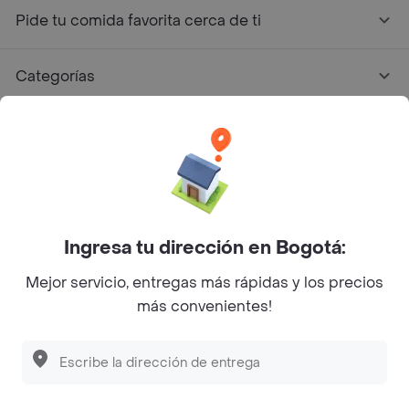
Pide tu comida favorita cerca de ti
Categorías
Únete a Rappi
Sobre Rappi
Facebook
Twitter
Instagram
Ingresa tu dirección en Bogotá:
Mejor servicio, entregas más rápidas y los precios
©
2026
Rappi Inc. All rights reserved.
más convenientes!
Rappi S.A.S. --- NIT 900.843.898-9 --- Calle 63 # 16A-02
Bogotá D.C. --- notificacionesrappi@rappi.com