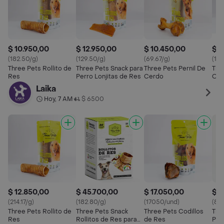
$ 10.950,00
$ 12.950,00
$ 10.450,00
$ 1
(182.50/g)
(129.50/g)
(69.67/g)
(15
Three Pets Rollito de
Three Pets Snack para
Three Pets Pernil De
Thr
Res
Perro Lonjitas de Res
Cerdo
Oss
Laika
Hoy, 7 AM
$ 6500
•
$ 12.850,00
$ 45.700,00
$ 17.050,00
$ 5
(214.17/g)
(182.80/g)
(17050/und)
(84
Three Pets Rollito de
Three Pets Snack
Three Pets Codillos
Thr
Res
Rollitos de Res para
de Res
Per