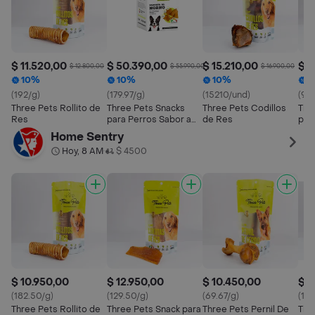
$ 11.520,00
$ 50.390,00
$ 15.210,00
$ 1
$ 12.800,00
$ 55.990,00
$ 16.900,00
10%
10%
10%
1
(192/g)
(179.97/g)
(15210/und)
(97
Three Pets Rollito de
Three Pets Snacks
Three Pets Codillos
Thr
Res
para Perros Sabor a
de Res
par
Panceta al Horno
Mix
Home Sentry
Hoy, 8 AM
$ 4500
•
$ 10.950,00
$ 12.950,00
$ 10.450,00
$ 1
(182.50/g)
(129.50/g)
(69.67/g)
(15
Three Pets Rollito de
Three Pets Snack para
Three Pets Pernil De
Thr