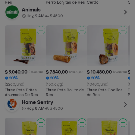
Res
Perro Lonjitas de Res
Cerdo
Oss
Animals
Hoy, 9 AM
$ 4500
•
$ 9.040,00
$ 7.840,00
$ 10.480,00
$ 9
$ 11.300,00
$ 9.800,00
$ 13.100,00
20%
20%
20%
2
(2260/und)
(130.67/g)
(10480/und)
(92/
Three Pets Tiritas
Three Pets Rollito de
Three Pets Codillos
Thr
Ahumadas De Res
Res
de Res
Per
Home Sentry
Hoy, 8 AM
$ 4500
•