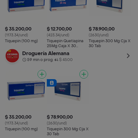
$ 35.200,00
$ 12.700,00
$ 78.900,00
(1173.34/und)
(423.34/und)
(2630/und)
Tiquepin (100 mg)
Tiquepin Quetiapina
Tiquepin 300 Mg Cja X
25Mg Caja X 30
30 Tab
Tabletas
Droguería Alemana
59 min o prog.
$ 4500
•
$ 35.200,00
$ 78.900,00
(1173.34/und)
(2630/und)
Tiquepin (100 mg)
Tiquepin 300 Mg Cja X
30 Tab