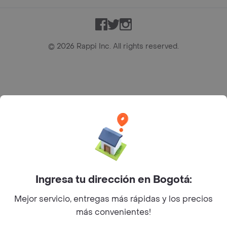
Facebook
Twitter
Instagram
©
2026
Rappi Inc. All rights reserved.
Rappi S.A.S. --- NIT 900.843.898-9 --- Calle 63 # 16A-02
Bogotá D.C. --- notificacionesrappi@rappi.com
Ingresa tu dirección en Bogotá:
Mejor servicio, entregas más rápidas y los precios
más convenientes!