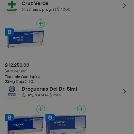
Cruz Verde
29 min o prog.
$ 4000
•
$ 12.250,00
(408.34/und)
Tiquepin Quetiapina
25Mg Caja X 30
Tabletas
Droguerías Del Dr. Simi
Hoy, 8 AM
$ 2500
•