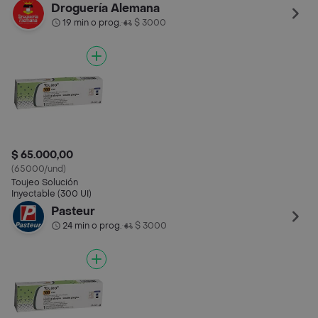
Droguería Alemana
19 min o prog.
$ 3000
•
$ 65.000,00
(65000/und)
Toujeo Solución
Inyectable (300 UI)
Pasteur
24 min o prog.
$ 3000
•