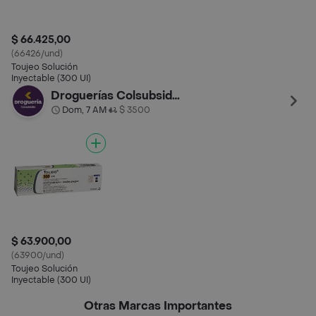
$ 66.425,00
(66426/und)
Toujeo Solución
Inyectable (300 UI)
Droguerías Colsubsidio
Dom, 7 AM
$ 3500
•
$ 63.900,00
(63900/und)
Toujeo Solución
Inyectable (300 UI)
Otras Marcas Importantes