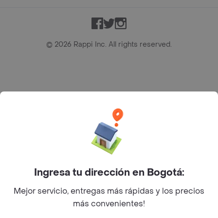
Facebook
Twitter
Instagram
©
2026
Rappi Inc. All rights reserved.
Rappi S.A.S. --- NIT 900.843.898-9 --- Calle 63 # 16A-02
Bogotá D.C. --- notificacionesrappi@rappi.com
Ingresa tu dirección en Bogotá:
Mejor servicio, entregas más rápidas y los precios
más convenientes!