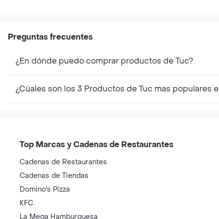
Adidas
Olimpica
Locatel
Miniso
BBC
Patprimo
Xbox one
Pilatos
Coco
Invicta
Preguntas frecuentes
¿En dónde puedo comprar productos de Tuc?