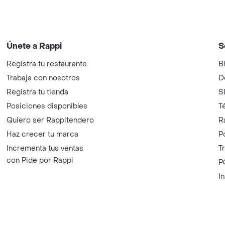
d
C
C
m
Únete a Rappi
S
Registra tu restaurante
B