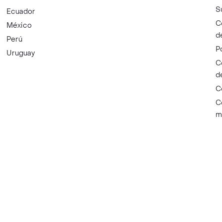
en Rappi?
Encuéntranos en estos países
P
Argentina
H
m
Brasil
P
Chile
P
Colombia
C
Costa Rica
S
Ecuador
C
México
d
Perú
P
Uruguay
C