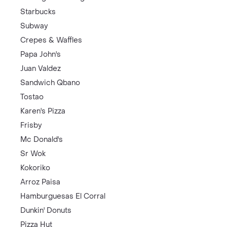
¿Cúales son los 3 Productos de Tuc mas populares 
Top Marcas y Cadenas de Restaurantes
Cadenas de Restaurantes
Cadenas de Tiendas
Domino's Pizza
KFC
La Mega Hamburguesa
Starbucks
Subway
Crepes & Waffles
Papa John's
Juan Valdez