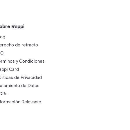
e mi
omida a Domicilio
omida Italiana cerca de
i
obre Rappi
log