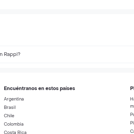
Otras Marcas Importantes
Samsung
Nike
Corona
Americanin
Haceb
Lego
Atenea
Diesel
Planeta
HP