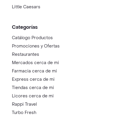
Sandwich Qbano
Tostao
Karen's Pizza
Frisby
Mc Donald's
Sr Wok
Kokoriko
Arroz Paisa
Hamburguesas El Corral
Dunkin' Donuts
Pizza Hut
Little Caesars
Categorías
Catálogo Productos