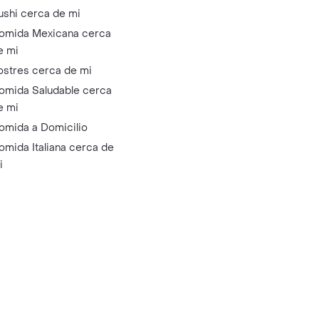
ide tu comida favorita cerca de ti
amburguesa cerca de
i
ollo cerca de mi
izza cerca de mi
afé cerca de mi
ushi cerca de mi
omida Mexicana cerca
e mi
ostres cerca de mi
omida Saludable cerca