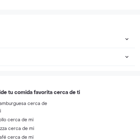
Apple
o
Aario hernandez
Barbie
Sony
Carolina herrera