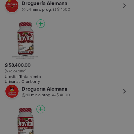
Droguería Alemana
54 min o prog.
$ 4500
•
$ 58.400,00
(973.34/und)
Urovital Tratamiento
Urinarias Cranberry
Droguería Alemana
19 min o prog.
$ 4000
•