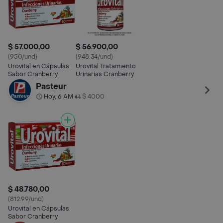
$ 57.000,00
$ 56.900,00
(950/und)
(948.34/und)
Urovital en Cápsulas
Urovital Tratamiento
Sabor Cranberry
Urinarias Cranberry
Pasteur
Hoy, 6 AM
$ 4000
•
$ 48.780,00
(812.99/und)
Urovital en Cápsulas
Sabor Cranberry