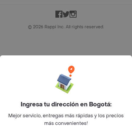
Facebook
Twitter
Instagram
©
2026
Rappi Inc. All rights reserved.
Rappi S.A.S. --- NIT 900.843.898-9 --- Calle 63 # 16A-02
Bogotá D.C. --- notificacionesrappi@rappi.com
Ingresa tu dirección en Bogotá:
Mejor servicio, entregas más rápidas y los precios
más convenientes!