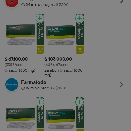
54 min o prog.
$ 3500
•
$ 67.100,00
$ 103.000,00
(3355/und)
(6866.67/und)
Ursacol (300 mg)
Zambon Ursacol (600
mg)
Farmatodo
19 min o prog.
$ 1500
•