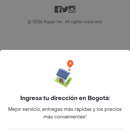
Facebook
Twitter
Instagram
©
2026
Rappi Inc. All rights reserved.
Rappi S.A.S. --- NIT 900.843.898-9 --- Calle 63 # 16A-02
Bogotá D.C. --- notificacionesrappi@rappi.com
Ingresa tu dirección en Bogotá:
Mejor servicio, entregas más rápidas y los precios
más convenientes!