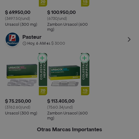
$ 69.950,00
$ 100.950,00
(3497.50/und)
(6730/und)
Ursacol (300 mg)
Zambon Ursacol (600
mg)
Pasteur
Hoy, 6 AM
$ 3000
•
$ 75.250,00
$ 113.405,00
(3762.60/und)
(7560.34/und)
Ursacol (300 mg)
Zambon Ursacol (600
mg)
Otras Marcas Importantes