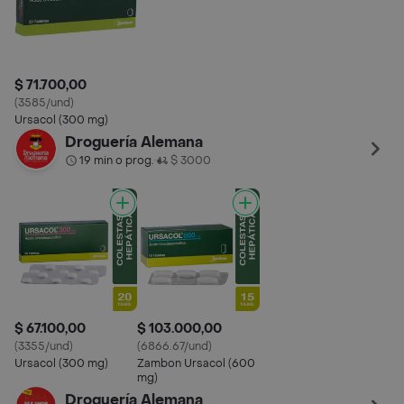
$ 71.700,00
(3585/und)
Ursacol (300 mg)
Droguería Alemana
19 min o prog.
$ 3000
•
$ 67.100,00
$ 103.000,00
(3355/und)
(6866.67/und)
Ursacol (300 mg)
Zambon Ursacol (600
mg)
Droguería Alemana