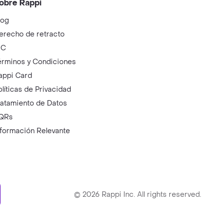
obre Rappi
log
erecho de retracto
IC
érminos y Condiciones
appi Card
olíticas de Privacidad
ratamiento de Datos
QRs
nformación Relevante
ry
©
2026
Rappi Inc. All rights reserved.