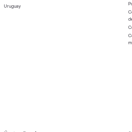
P
Uruguay
C
d
C
C
m