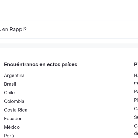
s en Rappi?
Encuéntranos en estos países
P
Argentina
H
m
Brasil
P
Chile
P
Colombia
C
Costa Rica
S
Ecuador
C
México
d
Perú