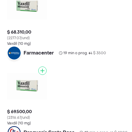
$ 68.310,00
(2277.07/und)
Vaxdil (10 mg)
Farmacenter
19 min o prog.
$ 3500
•
$ 69.500,00
(2316.67/und)
Vaxdil (10 mg)