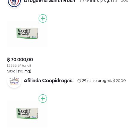
Droguería Santa Rosa
49 min o prog.
$ 4000
•
$ 70.000,00
(2333.34/und)
Vaxdil (10 mg)
Afiliada Coopidrogas
29 min o prog.
$ 2000
•