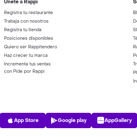
Únete a Rappi
S
Registra tu restaurante
B
Trabaja con nosotros
D
Registra tu tienda
S
Posiciones disponibles
T
Quiero ser Rappitendero
R
Haz crecer tu marca
P
Incrementa tus ventas
T
con Pide por Rappi
P
I
App Store
Play Store
AppGalle
App Store
Google play
AppGallery