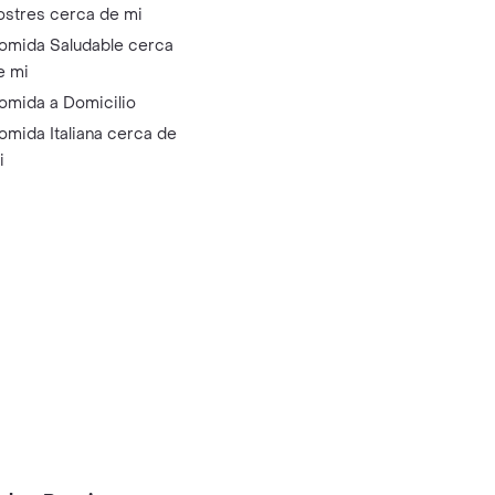
ostres cerca de mi
omida Saludable cerca
e mi
omida a Domicilio
omida Italiana cerca de
i