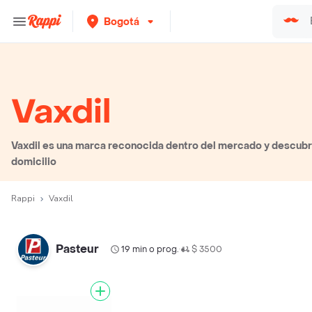
Bogotá
Vaxdil
Vaxdil es una marca reconocida dentro del mercado y descubre
domicilio
Rappi
Vaxdil
Pasteur
19 min o prog.
$ 3500
•