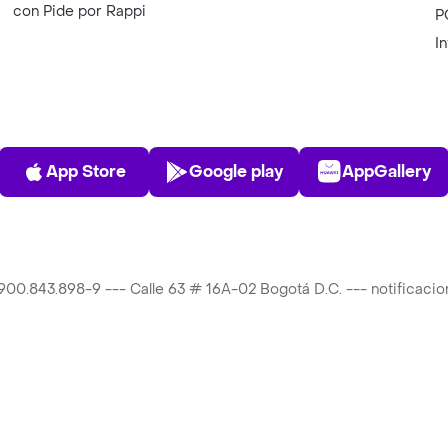
con Pide por Rappi
P
I
App Store
Play Store
AppGalle
App Store
Google play
AppGallery
T 900.843.898-9 --- Calle 63 # 16A-02 Bogotá D.C. --- notificac