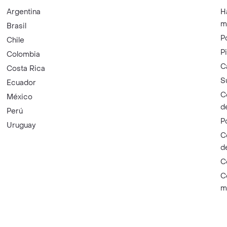
Argentina
H
m
Brasil
P
Chile
P
Colombia
C
Costa Rica
S
Ecuador
C
México
d
Perú
P
Uruguay
C
d
C
C
m