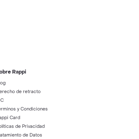
obre Rappi
log
erecho de retracto
IC
érminos y Condiciones
appi Card
olíticas de Privacidad
ratamiento de Datos