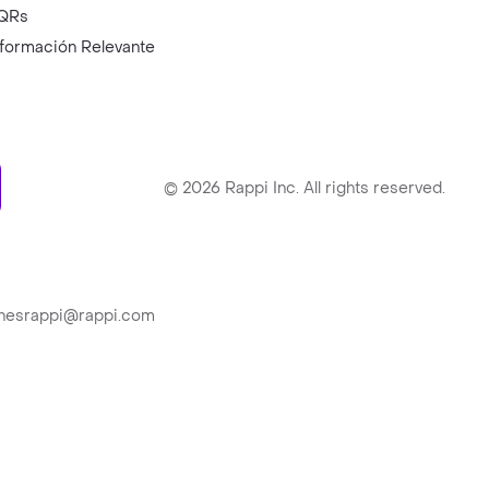
QRs
nformación Relevante
ry
©
2026
Rappi Inc. All rights reserved.
ionesrappi@rappi.com