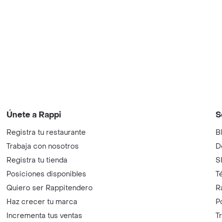
Únete a Rappi
S
Registra tu restaurante
B
Trabaja con nosotros
D
Registra tu tienda
S
Posiciones disponibles
T
Quiero ser Rappitendero
R
Haz crecer tu marca
P
Incrementa tus ventas
T