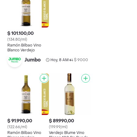
$ 101.100,00
(134.80/ml)
Ramón Bilbao Vino
Blanco Verdejo
Jumbo
Hoy, 8 AM
$ 9000
•
$ 91.990,00
$ 89.990,00
(122.66/ml)
(119.99/ml)
Ramón Bilbao Vino
Verdejo Blume Vino