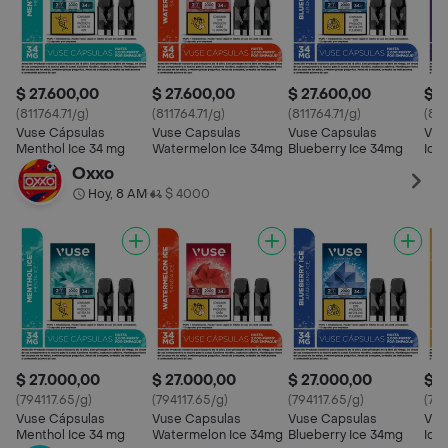
$ 27.600,00
$ 27.600,00
$ 27.600,00
$ 2
(811764.71/g)
(811764.71/g)
(811764.71/g)
(811
Vuse Cápsulas
Vuse Capsulas
Vuse Capsulas
Vus
Menthol Ice 34 mg
Watermelon Ice 34mg
Blueberry Ice 34mg
Ice
Oxxo
Hoy, 8 AM
$ 4000
•
$ 27.000,00
$ 27.000,00
$ 27.000,00
$ 2
(794117.65/g)
(794117.65/g)
(794117.65/g)
(794
Vuse Cápsulas
Vuse Capsulas
Vuse Capsulas
Vus
Menthol Ice 34 mg
Watermelon Ice 34mg
Blueberry Ice 34mg
Ice