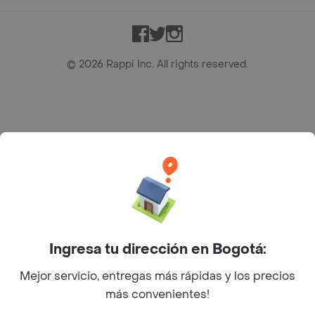
Facebook
Twitter
Instagram
©
2026
Rappi Inc. All rights reserved.
Rappi S.A.S. --- NIT 900.843.898-9 --- Calle 63 # 16A-02
Bogotá D.C. --- notificacionesrappi@rappi.com
Ingresa tu dirección en Bogotá:
Mejor servicio, entregas más rápidas y los precios
más convenientes!