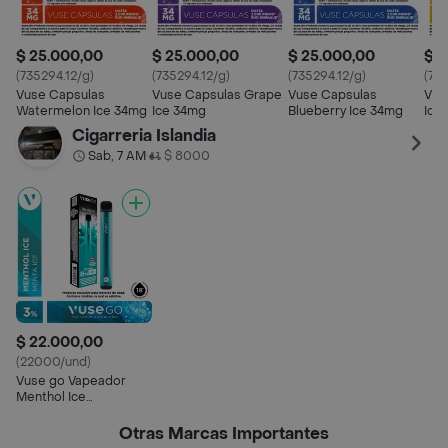
$ 25.000,00
$ 25.000,00
$ 25.000,00
$ 2
(735294.12/g)
(735294.12/g)
(735294.12/g)
(735
Vuse Capsulas
Vuse Capsulas Grape
Vuse Capsulas
Vus
Watermelon Ice 34mg
Ice 34mg
Blueberry Ice 34mg
Ice
Cigarreria Islandia
Sab, 7 AM
$ 8000
•
$ 22.000,00
(22000/und)
Vuse go Vapeador
Menthol Ice
Desechable 500 puffs
Otras Marcas Importantes