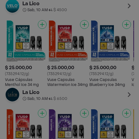
La Lico
Sab, 10 AM
$ 4500
•
$ 25.000,00
$ 25.000,00
$ 25.000,00
$ 2
(735294.12/g)
(735294.12/g)
(735294.12/g)
(735
Vuse Cápsulas
Vuse Capsulas
Vuse Capsulas
Vus
Menthol Ice 34 mg
Watermelon Ice 34mg
Blueberry Ice 34mg
Ice
La Lico
Sab, 10 AM
$ 6500
•