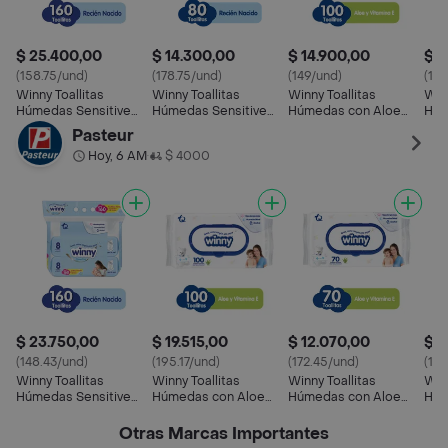
$ 25.400,00
$ 14.300,00
$ 14.900,00
$ 4
(158.75/und)
(178.75/und)
(149/und)
(12
Winny Toallitas
Winny Toallitas
Winny Toallitas
Winn
Húmedas Sensitive
Húmedas Sensitive
Húmedas con Aloe
Húm
Recién Nacido
Recién Nacido
Vera y Vitamina E
Vit
Pasteur
Hoy, 6 AM
$ 4000
•
$ 23.750,00
$ 19.515,00
$ 12.070,00
$ 3
(148.43/und)
(195.17/und)
(172.45/und)
(119
Winny Toallitas
Winny Toallitas
Winny Toallitas
Winn
Húmedas Sensitive
Húmedas con Aloe
Húmedas con Aloe
Húm
Recién Nacido
Vera y Vitamina E
Vera y Vitamina E
Vit
Otras Marcas Importantes