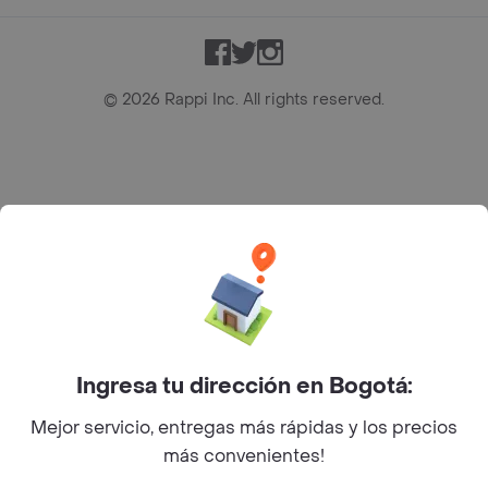
Facebook
Twitter
Instagram
©
2026
Rappi Inc. All rights reserved.
Rappi S.A.S. --- NIT 900.843.898-9 --- Calle 63 # 16A-02
Bogotá D.C. --- notificacionesrappi@rappi.com
Ingresa tu dirección en Bogotá:
Mejor servicio, entregas más rápidas y los precios
más convenientes!