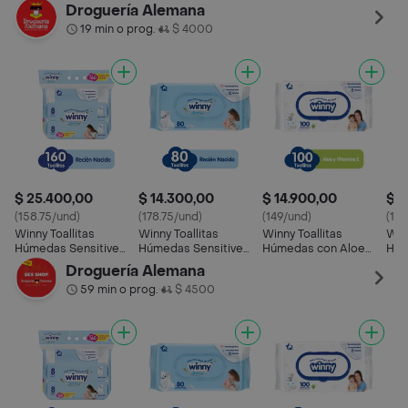
Recién Nacido
Recién Nacido
Nacido
Vera
Droguería Alemana
19 min o prog.
$ 4000
•
$ 25.400,00
$ 14.300,00
$ 14.900,00
$ 4
(158.75/und)
(178.75/und)
(149/und)
(12
Winny Toallitas
Winny Toallitas
Winny Toallitas
Winn
Húmedas Sensitive
Húmedas Sensitive
Húmedas con Aloe
Húm
Recién Nacido
Recién Nacido
Vera y Vitamina E
Vit
Droguería Alemana
59 min o prog.
$ 4500
•