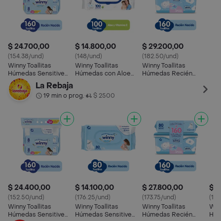
$ 24.700,00
$ 14.800,00
$ 29.200,00
(154.38/und)
(148/und)
(182.50/und)
Winny Toallitas
Winny Toallitas
Winny Toallitas
Húmedas Sensitive
Húmedas con Aloe
Húmedas Recién
Recién Nacido
Vera y Vitamina E
Nacido
La Rebaja
19 min o prog.
$ 2500
•
$ 24.400,00
$ 14.100,00
$ 27.800,00
$ 1
(152.50/und)
(176.25/und)
(173.75/und)
(143
Winny Toallitas
Winny Toallitas
Winny Toallitas
Winn
Húmedas Sensitive
Húmedas Sensitive
Húmedas Recién
Húm