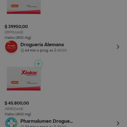
$ 39.950,00
(3995/und)
Xialox (400 mg)
Droguería Alemana
64 min o prog.
$ 4000
•
$ 45.800,00
(4580/und)
Xialox (400 mg)
Pharmalumen Drogueria Castellana
•