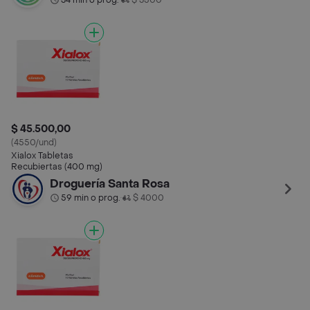
34 min o prog.
$ 3500
$ 45.500,00
(4550/und)
Xialox Tabletas
Recubiertas (400 mg)
Droguería Santa Rosa
59 min o prog.
$ 4000
•