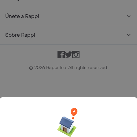
Únete a Rappi
Sobre Rappi
Facebook
Twitter
Instagram
©
2026
Rappi Inc. All rights reserved.
Rappi S.A.S. --- NIT 900.843.898-9 --- Calle 63 # 16A-02
Bogotá D.C. --- notificacionesrappi@rappi.com