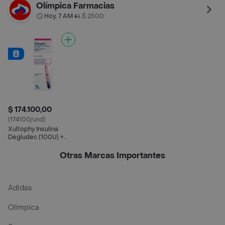
Liraglutida (3.6 mg)
Olímpica Farmacias
300 Und
Hoy, 7 AM
$ 2500
•
$ 174.100,00
(174100/und)
Xultophy Insulina
Degludec (100U) +
Liraglutida (3.6 mg)
300 Und
Otras Marcas Importantes
Adidas
Olimpica