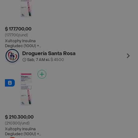
$ 177.700,00
(177700/und)
Xultophy Insulina
Degludec (100U) +
Liraglutida (3.6 mg)
Droguería Santa Rosa
300 Und
Sab, 7 AM
$ 4500
•
$ 210.300,00
(210300/und)
Xultophy Insulina
Degludec (100U) +