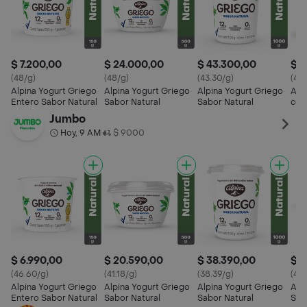
$ 7.200,00
$ 24.000,00
$ 43.300,00
$ 7
(48/g)
(48/g)
(43.30/g)
(48.
Alpina Yogurt Griego
Alpina Yogurt Griego
Alpina Yogurt Griego
Alp
Entero Sabor Natural
Sabor Natural
Sabor Natural
con
Jumbo
Hoy, 9 AM
$ 9000
•
$ 6.990,00
$ 20.590,00
$ 38.390,00
$ 2
(46.60/g)
(41.18/g)
(38.39/g)
(43.
Alpina Yogurt Griego
Alpina Yogurt Griego
Alpina Yogurt Griego
Alp
Entero Sabor Natural
Sabor Natural
Sabor Natural
Sab