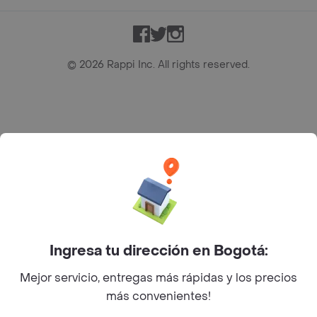
Facebook
Twitter
Instagram
©
2026
Rappi Inc. All rights reserved.
Rappi S.A.S. --- NIT 900.843.898-9 --- Calle 63 # 16A-02
Bogotá D.C. --- notificacionesrappi@rappi.com
Ingresa tu dirección en Bogotá:
Mejor servicio, entregas más rápidas y los precios
más convenientes!