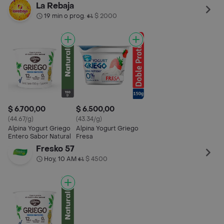
La Rebaja
19 min o prog.
$ 2000
•
$ 6.700,00
$ 6.500,00
(44.67/g)
(43.34/g)
Alpina Yogurt Griego
Alpina Yogurt Griego
Entero Sabor Natural
Fresa
Fresko 57
Hoy, 10 AM
$ 4500
•