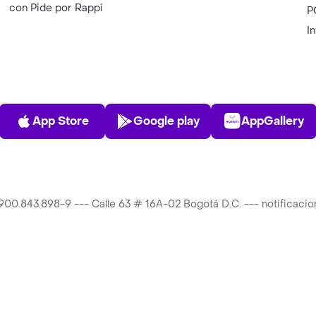
con Pide por Rappi
P
I
App Store
Play Store
AppGalle
App Store
Google play
AppGallery
T 900.843.898-9 --- Calle 63 # 16A-02 Bogotá D.C. --- notificac