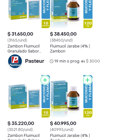
$ 31.650,00
$ 38.450,00
(3165/und)
(38450/und)
Zambon Fluimucil
Fluimucil Jarabe (4% )
Granulado Sabor
Zambon
Naranja 600 mg
Pasteur
19 min o prog.
$ 3000
•
$ 35.220,00
$ 40.995,00
(3521.80/und)
(40995/und)
Zambon Fluimucil
Fluimucil Jarabe (4% )