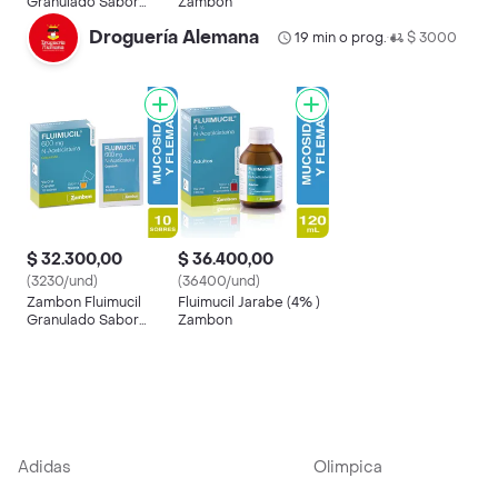
Granulado Sabor
Zambon
Naranja 600 mg
Droguería Alemana
19 min o prog.
$ 3000
•
$ 32.300,00
$ 36.400,00
(3230/und)
(36400/und)
Zambon Fluimucil
Fluimucil Jarabe (4% )
Granulado Sabor
Zambon
Naranja 600 mg
Adidas
Olimpica