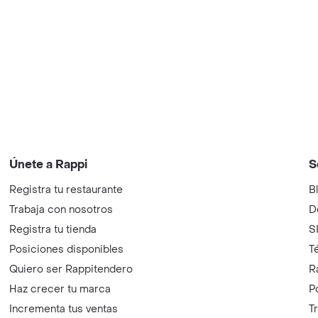
Únete a Rappi
S
Registra tu restaurante
B
Trabaja con nosotros
D
Registra tu tienda
S
Posiciones disponibles
T
Quiero ser Rappitendero
R
Haz crecer tu marca
P
Incrementa tus ventas
T