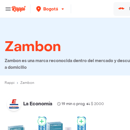
Bogotá
Zambon
Zambon es una marca reconocida dentro del mercado y descub
a domicilio
Rappi
Zambon
La Economía
19 min o prog.
$ 2000
•