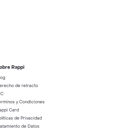
obre Rappi
log
erecho de retracto
IC
érminos y Condiciones
appi Card
olíticas de Privacidad
ratamiento de Datos