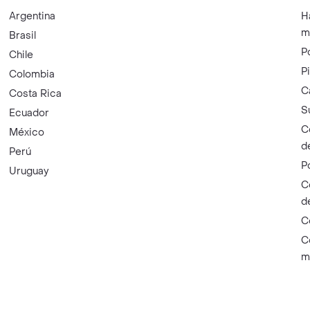
Argentina
H
m
Brasil
P
Chile
P
Colombia
C
Costa Rica
S
Ecuador
C
México
d
Perú
P
Uruguay
C
d
C
C
m