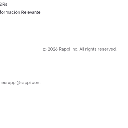
QRs
nformación Relevante
ry
©
2026
Rappi Inc. All rights reserved.
ionesrappi@rappi.com