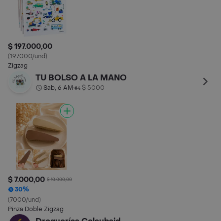
$ 197.000,00
(197000/und)
Zigzag
TU BOLSO A LA MANO
Sab, 6 AM
$ 5000
•
$ 7.000,00
$ 10.000,00
30%
(7000/und)
Pinza Doble Zigzag