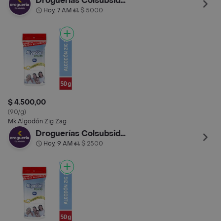
Droguerías Colsubsidio
Hoy, 7 AM
$ 5000
•
$ 4.500,00
(90/g)
Mk Algodón Zig Zag
Droguerías Colsubsidio
Hoy, 9 AM
$ 2500
•