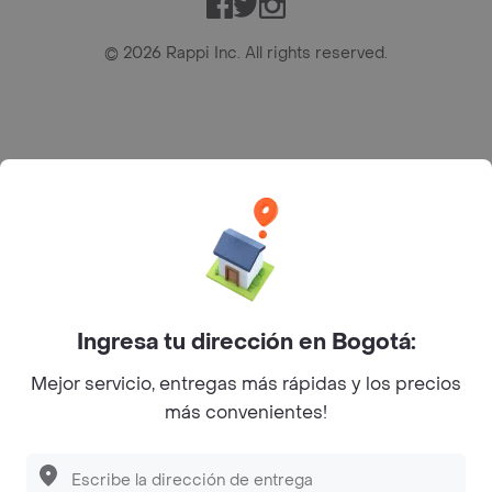
Facebook
Twitter
Instagram
©
2026
Rappi Inc. All rights reserved.
Rappi S.A.S. --- NIT 900.843.898-9 --- Calle 63 # 16A-02
Bogotá D.C. --- notificacionesrappi@rappi.com
Ingresa tu dirección en Bogotá:
Mejor servicio, entregas más rápidas y los precios
más convenientes!