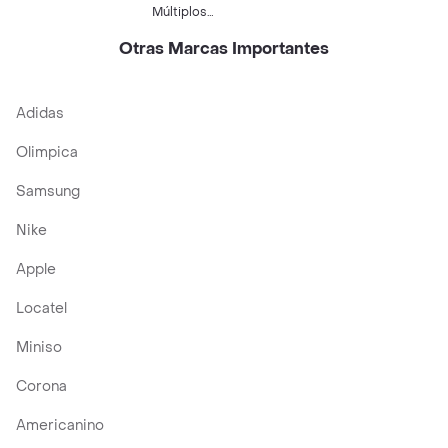
Masticable naranja
Man
Múltiplos
Componentes
Otras Marcas Importantes
Adidas
Olimpica
Samsung
Nike
Apple
Locatel
Miniso
Corona
Americanino