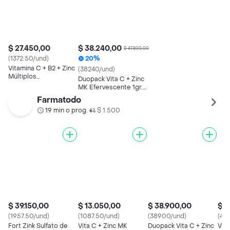
$ 27.450,00
$ 38.240,00
$ 47.800,00
(1372.50/und)
20%
Vitamina C + B2 + Zinc
(38240/und)
Múltiplos
Duopack Vita C + Zinc
Componentes
MK Efervescente 1gr.
Vitamina C Naranja 20
Farmatodo
tabletas
19 min o prog.
$ 1.500
•
$ 39.150,00
$ 13.050,00
$ 38.900,00
$ 4
(1957.50/und)
(1087.50/und)
(38900/und)
(41
Fort Zink Sulfato de
Vita C + Zinc MK
Duopack Vita C + Zinc
Vit