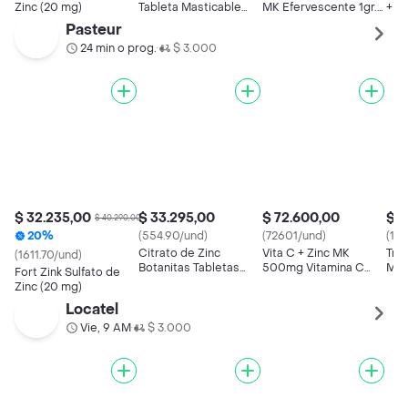
Zinc (20 mg)
Tableta Masticable
MK Efervescente 1gr.
+ Z
(500 mg )
Vitamina C Naranja 20
Mk 
Pasteur
tabletas
24 min o prog.
$ 3.000
•
$ 32.235,00
$ 33.295,00
$ 72.600,00
$ 5
$ 40.290,00
20%
(554.90/und)
(72601/und)
(175
Citrato de Zinc
Vita C + Zinc MK
Trip
(1611.70/und)
Botanitas Tabletas
500mg Vitamina C
MK 
Fort Zink Sulfato de
16.8 Mg Frasco
Masticable naranja
Vit
Zinc (20 mg)
tab
Locatel
Vie, 9 AM
$ 3.000
•