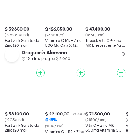
$ 39.650,00
$ 126.550,00
$ 47.400,00
(1982.50/und)
(253100/g)
(1580/und)
Fort Zink Sulfato de
Vitamina C Mk + Zinc
Tripack Vita C + Zinc
Zinc (20 mg)
500 Mg Caja X 12
MK Efervescente 1gr.
Tabletas
Vitamina C Naranja 30
Droguería Alemana
tabletas
19 min o prog.
$ 3.000
•
$ 38.100,00
$ 22.100,00
$ 71.500,00
$ 6
$ 26.000,00
(1905/und)
15%
(71500/und)
(61
Fort Zink Sulfato de
Vita C + Zinc MK
Vica
(1105/und)
Zinc (20 mg)
500mg Vitamina C
en 
Vitamina C + B2 + Zinc