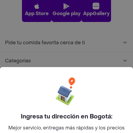
App Store
Google play
AppGallery
Pide tu comida favorita cerca de ti
Categorías
Únete a Rappi
Sobre Rappi
Facebook
Twitter
Instagram
Ingresa tu dirección en Bogotá:
Mejor servicio, entregas más rápidas y los precios
©
2026
Rappi Inc. All rights reserved.