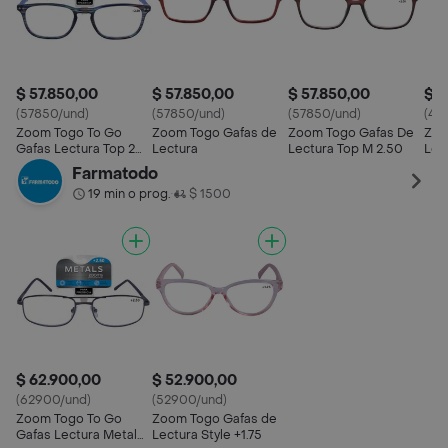
$ 57.850,00
$ 57.850,00
$ 57.850,00
$ 4
(57850/und)
(57850/und)
(57850/und)
(48
Zoom Togo To Go
Zoom Togo Gafas de
Zoom Togo Gafas De
Zoo
Gafas Lectura Top 2
Lectura
Lectura Top M 2.50
Lec
Aumento 2.
Farmatodo
19 min o prog.
$ 1500
•
$ 62.900,00
$ 52.900,00
(62900/und)
(52900/und)
Zoom Togo To Go
Zoom Togo Gafas de
Gafas Lectura Metals
Lectura Style +1.75