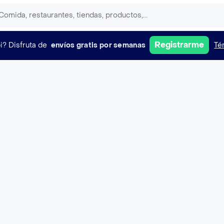
Registrarme
i?
Disfruta de
envíos gratis por semanas
Té