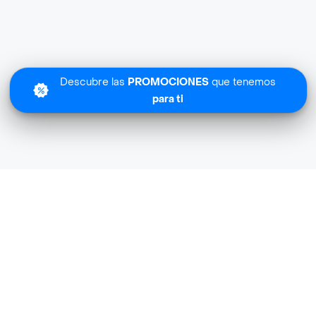
Descubre las
PROMOCIONES
que tenemos
para ti
Lo sentimos
Olimpica Farma Licores no tiene cobertura en tu zona.
Descubre
otras tiendas similares
cerca de ti.