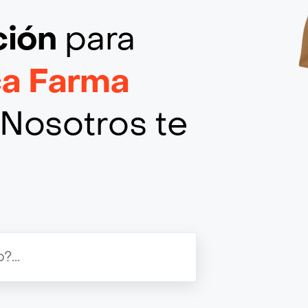
ción
para
ca Farma
¡Nosotros te