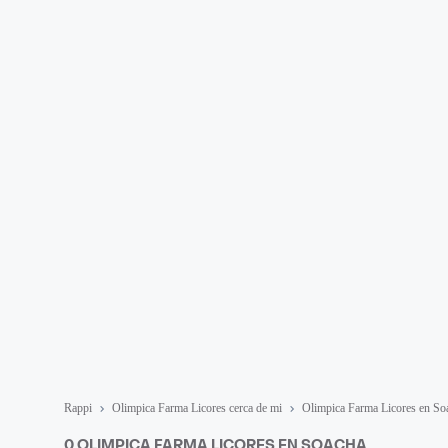
Rappi
Olimpica Farma Licores cerca de mi
Olimpica Farma Licores en So
0 OLIMPICA FARMA LICORES EN SOACHA